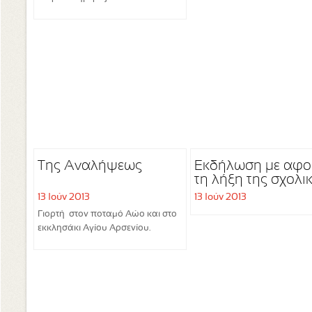
Της Αναλήψεως
Εκδήλωση με αφ
τη λήξη της σχολι
χρονιάς του
13 Ιούν 2013
13 Ιούν 2013
Δημοτικού Σχολεί
Γιορτή στον ποταμό Αώο και στο
και Νηπιαγωγείου
εκκλησάκι Αγίου Αρσενίου.
Διστράτου