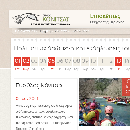
Επισκέπτες
Οδηγός της Περιοχής
Βρίσκεστε εδώ:
Αρχική
»
Κόνιτσα
»
Εκδηλώσεις
Πολιτιστικά δρώμενα και εκδηλώσεις τ
01
02
03
04
05
06
07
08
09
10
11
12
13
14
Σαβ
Κυρ
Δευ
Τρι
Τετ
Πεμ
Παρ
Σαβ
Κυρ
Δευ
Τρι
Τετ
Πεμ
Πα
0
Εύαθλος Κόνιτσα
Ιο
20
01 Ιούν 2013
Αγώνες περιπέτειας σε δίαφορα
αθλήματα όπως αλεξίπτωτο
πλαγιάς, rafting, αναρρίχηση, και
ποδήλατο βουνού. Η εκδήλωση
διαρκεί 2 ημέρες.