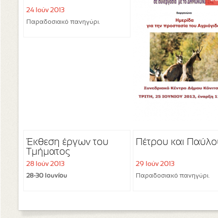
24 Ιούν 2013
Παραδοσιακό πανηγύρι.
Έκθεση έργων του
Πέτρου και Παύλο
Τμήματος
Ζωγραφικής της
28 Ιούν 2013
29 Ιούν 2013
Κοινωφελούς
28-30 Ιουνίου
Παραδοσιακό πανηγύρι.
Επιχείρησης Δήμου
Κόνιτσας, στο κτίριο
της Δημοτικής
Αστυνομίας Κόνιτσας