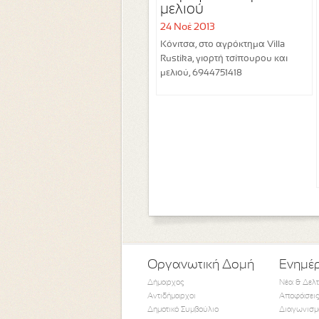
μελιού
24 Νοέ 2013
Κόνιτσα, στο αγρόκτημα Villa
Rustika, γιορτή τσίπουρου και
μελιού, 6944751418
Οργανωτική Δομή
Ενημέ
Δήμαρχος
Νέα & Δελ
Αντιδήμαρχοι
Αποφάσεις
Δημοτικό Συμβούλιο
Διαγωνισμ