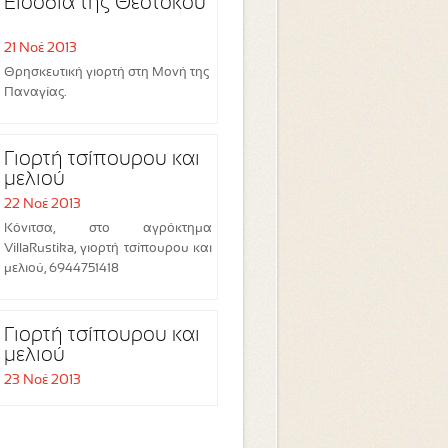
Εισόδια της Θεοτόκου
21 Νοέ 2013
Θρησκευτική γιορτή στη Μονή της
Παναγίας.
Γιορτή τσίπουρου και
μελιού
22 Νοέ 2013
Κόνιτσα, στο αγρόκτημα
VillaRustika, γιορτή τσίπουρου και
μελιού, 6944751418
Γιορτή τσίπουρου και
μελιού
23 Νοέ 2013