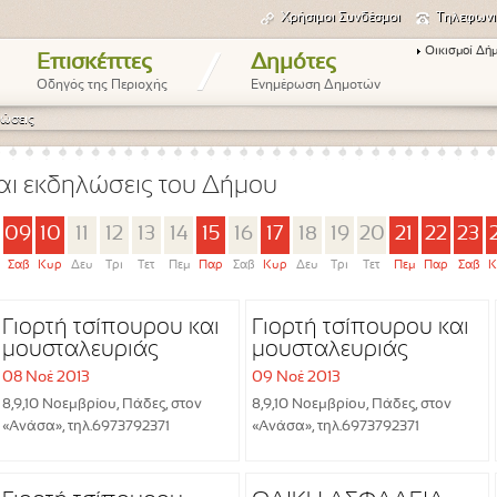
Χρήσιμοι Συνδέσμοι
Τηλεφωνι
Οικισμοί Δή
/
Επισκέπτες
Δημότες
Οδηγός της Περιοχής
Ενημέρωση Δημοτών
ώσεις
αι εκδηλώσεις του Δήμου
09
10
11
12
13
14
15
16
17
18
19
20
21
22
23
Σαβ
Κυρ
Δευ
Τρι
Τετ
Πεμ
Παρ
Σαβ
Κυρ
Δευ
Τρι
Τετ
Πεμ
Παρ
Σαβ
Κ
Γιορτή τσίπουρου και
Γιορτή τσίπουρου και
μουσταλευριάς
μουσταλευριάς
08 Νοέ 2013
09 Νοέ 2013
8,9,10 Νοεμβρίου, Πάδες, στον
8,9,10 Νοεμβρίου, Πάδες, στον
«Ανάσα», τηλ.6973792371
«Ανάσα», τηλ.6973792371