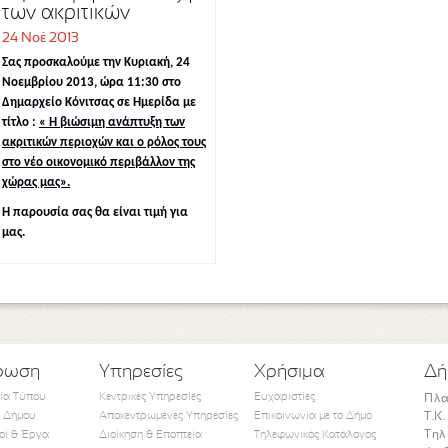
των ακριτικών
περιοχών και ο ρόλος
24 Νοέ 2013
τους στο νέο
Σας προσκαλούμε την Κυριακή, 24
οικονομικό
Νοεμβρίου 2013, ώρα 11:30 στο
περιβάλλον της
Δημαρχείο Κόνιτσας σε Ημερίδα με
χώρας μας
τίτλο :
« Η βιώσιμη ανάπτυξη των
ακριτικών περιοχών και ο ρόλος τους
στο νέο οικονομικό περιβάλλον της
χώρας μας».
Η παρουσία σας θα είναι τιμή για
μας.
ρωση
Υπηρεσίες
Χρήσιμα
Δή
τία Τύπου
Κεντρικές Υπηρεσίες
Ευχαριστίες
Πλα
 Δήμου
Αποκεντρωμένες Υπηρεσίες
Επικοινωνία με το Δήμο
Τ.Κ
Τηλ
οί & Έργα
Διοίκηση & Εποπτεία
Τηλεφωνικός Κατάλογος