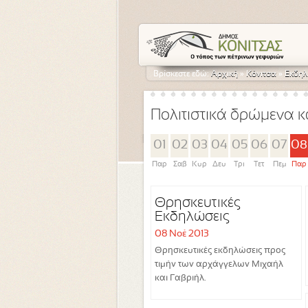
Βρίσκεστε εδώ:
Αρχική
»
Κόνιτσα
»
Εκδηλ
Πολιτιστικά δρώμενα κ
01
02
03
04
05
06
07
08
Παρ
Σαβ
Κυρ
Δευ
Τρι
Τετ
Πεμ
Παρ
Θρησκευτικές
Εκδηλώσεις
08 Νοέ 2013
Θρησκευτικές εκδηλώσεις προς
τιμήν των αρχάγγελων Μιχαήλ
και Γαβριήλ.