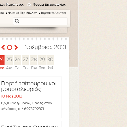
κός Κατάλογος
Φόρμα Επικοινωνίας
μου
Φυσικό Περιβάλλον
Ιαματικά Λουτρά
Νοέμβριος 2013
24
25
26
27
28
29
30
υρ
Δευ
Τρι
Τετ
Πεμ
Παρ
Σαβ
Γιορτή τσίπουρου και
μουσταλευριάς
10 Νοέ 2013
8,9,10 Νοεμβρίου, Πάδες, στον
«Ανάσα», τηλ.6973792371