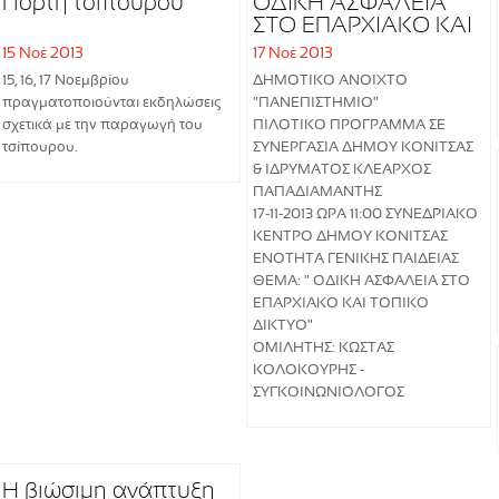
Γιορτή τσίπουρου
ΟΔΙΚΗ ΑΣΦΑΛΕΙΑ
ΣΤΟ ΕΠΑΡΧΙΑΚΟ ΚΑΙ
ΤΟΠΙΚΟ ΔΙΚΤΥΟ
15 Νοέ 2013
17 Νοέ 2013
15, 16, 17 Νοεμβρίου
ΔΗΜΟΤΙΚΟ ΑΝΟΙΧΤΟ
πραγματοποιούνται εκδηλώσεις
"ΠΑΝΕΠΙΣΤΗΜΙΟ"
σχετικά με την παραγωγή του
ΠΙΛΟΤΙΚΟ ΠΡΟΓΡΑΜΜΑ ΣΕ
τσίπουρου.
ΣΥΝΕΡΓΑΣΙΑ ΔΗΜΟΥ ΚΟΝΙΤΣΑΣ
& ΙΔΡΥΜΑΤΟΣ ΚΛΕΑΡΧΟΣ
ΠΑΠΑΔΙΑΜΑΝΤΗΣ
17-11-2013 ΩΡΑ 11:00 ΣΥΝΕΔΡΙΑΚΟ
ΚΕΝΤΡΟ ΔΗΜΟΥ ΚΟΝΙΤΣΑΣ
ΕΝΟΤΗΤΑ ΓΕΝΙΚΗΣ ΠΑΙΔΕΙΑΣ
ΘΕΜΑ: " ΟΔΙΚΗ ΑΣΦΑΛΕΙΑ ΣΤΟ
ΕΠΑΡΧΙΑΚΟ ΚΑΙ ΤΟΠΙΚΟ
ΔΙΚΤΥΟ"
ΟΜΙΛΗΤΗΣ: ΚΩΣΤΑΣ
ΚΟΛΟΚΟΥΡΗΣ -
ΣΥΓΚΟΙΝΩΝΙΟΛΟΓΟΣ
Η βιώσιμη ανάπτυξη