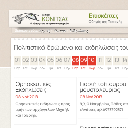
Επισκέπτες
Οδηγός της Περιοχής
Βρίσκεστε εδώ:
Αρχική
»
Κόνιτσα
»
Εκδηλώσεις
Πολιτιστικά δρώμενα και εκδηλώσεις τ
01
02
03
04
05
06
07
08
09
10
11
12
13
14
Παρ
Σαβ
Κυρ
Δευ
Τρι
Τετ
Πεμ
Παρ
Σαβ
Κυρ
Δευ
Τρι
Τετ
Πεμ
Θρησκευτικές
Γιορτή τσίπουρου 
Εκδηλώσεις
μουσταλευριάς
08 Νοέ 2013
08 Νοέ 2013
Θρησκευτικές εκδηλώσεις προς
8,9,10 Νοεμβρίου, Πάδες, στ
τιμήν των αρχάγγελων Μιχαήλ
«Ανάσα», τηλ.6973792371
και Γαβριήλ.