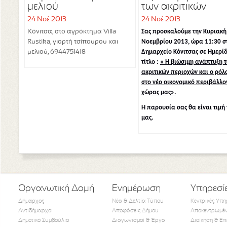
μελιού
των ακριτικών
περιοχών και ο ρ
24 Νοέ 2013
24 Νοέ 2013
τους στο νέο
Σας προσκαλούμε την Κυριακή
Κόνιτσα, στο αγρόκτημα Villa
οικονομικό
Νοεμβρίου 2013, ώρα 11:30 σ
Rustika, γιορτή τσίπουρου και
περιβάλλον της
Δημαρχείο Κόνιτσας σε Ημερί
μελιού, 6944751418
χώρας μας
τίτλο :
« Η βιώσιμη ανάπτυξη 
ακριτικών περιοχών και ο ρόλ
στο νέο οικονομικό περιβάλλο
χώρας μας».
Η παρουσία σας θα είναι τιμή 
μας.
Οργανωτική Δομή
Ενημέρωση
Υπηρεσί
Δήμαρχος
Νέα & Δελτία Τύπου
Κεντρικές Υπη
Αντιδήμαρχοι
Αποφάσεις Δήμου
Αποκεντρωμέν
Δημοτικό Συμβούλιο
Διαγωνισμοί & Έργα
Διοίκηση & Επ