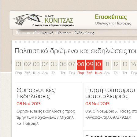
Επισκέπτες
Οδηγός της Περιοχής
Βρίσκεστε εδώ:
Αρχική
»
Κόνιτσα
»
Εκδηλώσεις
Πολιτιστικά δρώμενα και εκδηλώσεις τ
01
02
03
04
05
06
07
08
09
10
11
12
13
14
Παρ
Σαβ
Κυρ
Δευ
Τρι
Τετ
Πεμ
Παρ
Σαβ
Κυρ
Δευ
Τρι
Τετ
Πεμ
Θρησκευτικές
Γιορτή τσίπουρου 
Εκδηλώσεις
μουσταλευριάς
08 Νοέ 2013
08 Νοέ 2013
Θρησκευτικές εκδηλώσεις προς
8,9,10 Νοεμβρίου, Πάδες, στ
τιμήν των αρχάγγελων Μιχαήλ
«Ανάσα», τηλ.6973792371
και Γαβριήλ.