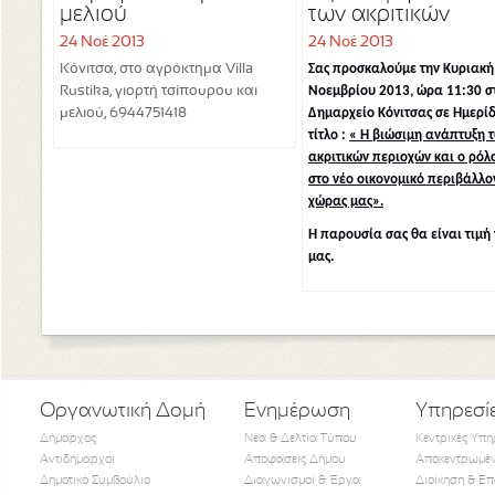
μελιού
των ακριτικών
περιοχών και ο ρ
24 Νοέ 2013
24 Νοέ 2013
τους στο νέο
Σας προσκαλούμε την Κυριακή
Κόνιτσα, στο αγρόκτημα Villa
οικονομικό
Νοεμβρίου 2013, ώρα 11:30 σ
Rustika, γιορτή τσίπουρου και
περιβάλλον της
Δημαρχείο Κόνιτσας σε Ημερί
μελιού, 6944751418
χώρας μας
τίτλο :
« Η βιώσιμη ανάπτυξη 
ακριτικών περιοχών και ο ρόλ
στο νέο οικονομικό περιβάλλο
χώρας μας».
Η παρουσία σας θα είναι τιμή 
μας.
Οργανωτική Δομή
Ενημέρωση
Υπηρεσί
Δήμαρχος
Νέα & Δελτία Τύπου
Κεντρικές Υπη
Αντιδήμαρχοι
Αποφάσεις Δήμου
Αποκεντρωμέν
Δημοτικό Συμβούλιο
Διαγωνισμοί & Έργα
Διοίκηση & Επ