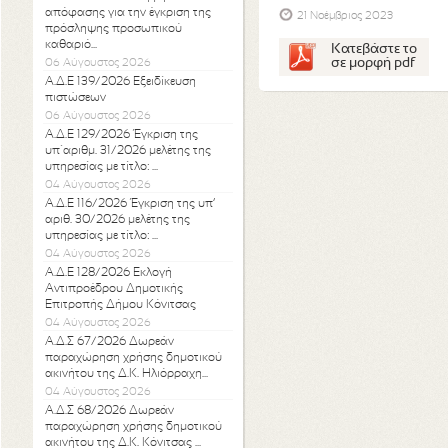
απόφασης για την έγκριση της
21 Νοέμβριος 2023
πρόσληψης προσωπικού
καθαριό...
Κατεβάστε το
σε μορφή pdf
06 Αύγουστος 2026
Α.Δ.Ε 139/2026 Εξειδίκευση
πιστώσεων
06 Αύγουστος 2026
Α.Δ.Ε 129/2026 Έγκριση της
υπ΄αριθμ. 31/2026 μελέτης της
υπηρεσίας με τίτλο: ...
04 Αύγουστος 2026
Α.Δ.Ε 116/2026 Έγκριση της υπ’
αριθ. 30/2026 μελέτης της
υπηρεσίας με τίτλο: ...
04 Αύγουστος 2026
Α.Δ.Ε 128/2026 Εκλογή
Αντιπροέδρου Δημοτικής
Επιτροπής Δήμου Κόνιτσας
04 Αύγουστος 2026
Α.Δ.Σ 67/2026 Δωρεάν
παραχώρηση χρήσης δημοτικού
ακινήτου της Δ.Κ. Ηλιόρραχη...
04 Αύγουστος 2026
Α.Δ.Σ 68/2026 Δωρεάν
παραχώρηση χρήσης δημοτικού
ακινήτου της Δ.Κ. Κόνιτσας ...