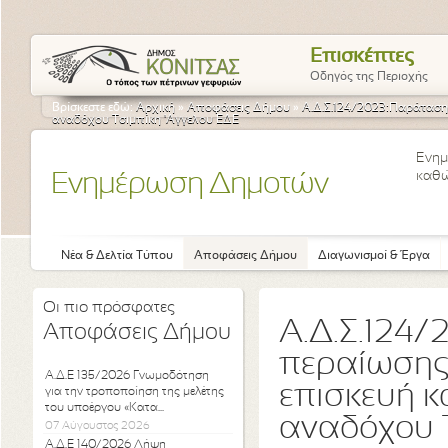
Επισκέπτες
Οδηγός της Περιοχής
Βρίσκεστε εδώ:
Αρχική
»
Αποφάσεις Δήμου
»
Α.Δ.Σ.124/2023:Παράταση 
αναδόχου Τσιμπίκη 'Αγγελου ΕΔΕ
Ενημ
καθώ
Ενημέρωση Δημοτών
Νέα & Δελτία Τύπου
Αποφάσεις Δήμου
Διαγωνισμοί & Έργα
Οι πιο πρόσφατες
Α.Δ.Σ.124
Αποφάσεις Δήμου
περαίωσης 
Α.Δ.Ε 135/2026 Γνωμοδότηση
επισκευή κ
για την τροποποίηση της μελέτης
του υποέργου «Κατα...
αναδόχου 
07 Αύγουστος 2026
Α.Δ.Ε 140/2026 Λήψη