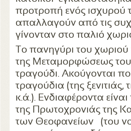
προτροπή ενός ισχυρού 
απαλλαγούν από τις συχ
γίνονταν στο παλιό χωριό
Το πανηγύρι του χωριού γ
της Μεταμορφώσεως του Σ
τραγούδι. Ακούγονται π
τραγούδια (της ξενιτιάς, 
κ.ά.). Ενδιαφέροντα είναι
της Πρωτοχρονιάς της Κ
των Θεοφανείων (του νον