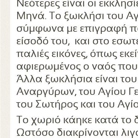
Νεότερες είναι οι εκκλησ
Μηνά. Το ξωκλήσι του Αγ
σύμφωνα με επιγραφή πο
είσοδό του, και στο εσω
παλιές εικόνες, όπως εκε
αφιερωμένος ο ναός που 
Άλλα ξωκλήσια είναι το
Αναργύρων, του Αγίου Γ
του Σωτήρος και του Αγί
Το χωριό κάηκε κατά το 
Ωστόσο διακρίνονται λιγ