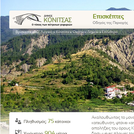
Επισκέπτες
Οδηγός της Περιοχής
Βρίσκεστε εδώ:
Αρχική
»
Κόνιτσα
»
Οικισμοί Δήμου
»
Ελεύθερο
Ακολουθώντας το μοναδ
75
Πληθυσμός:
κάτοικοι
κατεύθυνση, φτάνει κανε
απολήξεις του όρους Κ
904
Υψόμετρο:
μέτρα
δασωμένες πλαγιές της