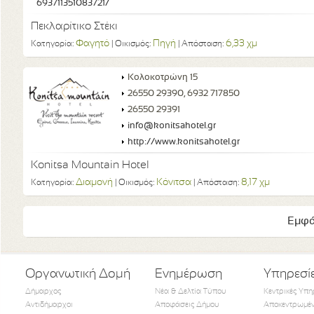
693711351083721/
Πεκλαρίτικο Στέκι
Φαγητό
Πηγή
6,33 χμ
Κατηγορία:
| Οικισμός:
| Απόσταση:
Κολοκοτρώνη 15
26550 29390, 6932 717850
26550 29391
info@konitsahotel.gr
http://www.konitsahotel.gr
Konitsa Mountain Hotel
Διαμονή
Κόνιτσα
8,17 χμ
Κατηγορία:
| Οικισμός:
| Απόσταση:
Εμφά
Οργανωτική Δομή
Ενημέρωση
Υπηρεσί
Δήμαρχος
Νέα & Δελτία Τύπου
Κεντρικές Υπη
Αντιδήμαρχοι
Αποφάσεις Δήμου
Αποκεντρωμέν