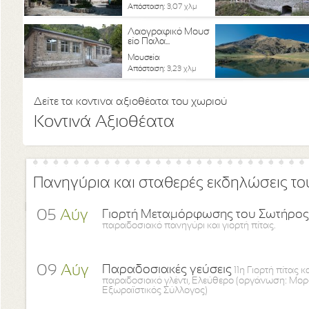
Απόσταση:
3,07 χλμ
Λαογραφικό Μουσ
είο Παλα...
Μουσεία
Απόσταση:
3,23 χλμ
Δείτε τα κοντινα αξιοθέατα του χωριού
Κοντινά Αξιοθέατα
Πανηγύρια και σταθερές εκδηλώσεις το
05
Αύγ
Γιορτή Μεταμόρφωσης του Σωτήρος
παραδοσιακό πανηγύρι και γιορτή πίτας.
09
Αύγ
Παραδοσιακές γεύσεις
11η Γιορτή πίτας κ
παραδοσιακό γλέντι, Ελεύθερο (οργάνωση: Μορ
Εξωραϊστικός Σύλλογος)