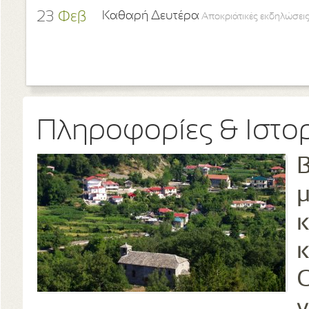
23
Φεβ
Καθαρή Δευτέρα
Αποκριάτικές εκδηλώσεις
Πληροφορίες & Ιστο
Β
μ
κ
κ
Ο
γ