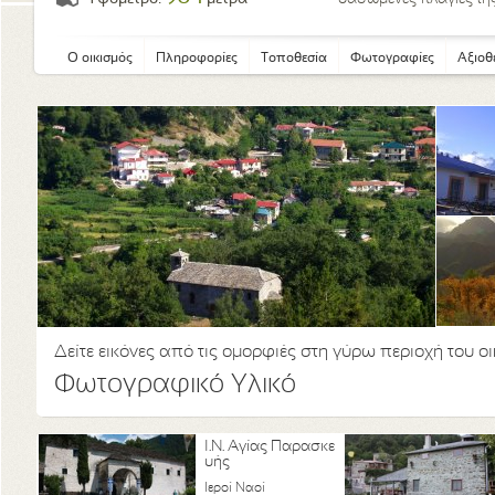
Ο οικισμός
Πληροφορίες
Τοποθεσία
Φωτογραφίες
Αξιοθ
Δείτε εικόνες από τις ομορφιές στη γύρω περιοχή του ο
Φωτογραφικό Υλικό
Ι.Ν. Αγίας Παρασκε
υής
Ιεροί Ναοί