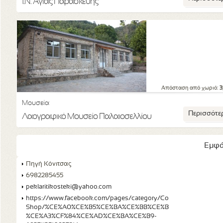
Ι.Ν. Αγίας Παρασκευής
Απόσταση από χωριό:
3
Μουσεία
Περισσότε
Λαογραφικό Μουσείο Παλαιοσελλίου
Εμφά
Πηγή Κόνιτσας
6982285455
peklaritikosteki@yahoo.com
https://www.facebook.com/pages/category/Coffee-
Shop/%CE%A0%CE%B5%CE%BA%CE%BB%CE%B1%CF%81%CE%AF
%CE%A3%CF%84%CE%AD%CE%BA%CE%B9-