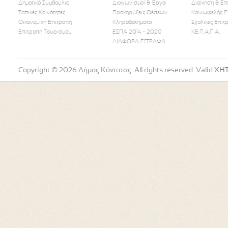
Δημοτικό Συμβούλιο
Διαγωνισμοί & Έργα
Διοίκηση & Επ
Τοπικές Κοινότητες
Προκηρύξεις Θέσεων
Κοινωφελής Ε
Οικονομική Επιτροπή
Κληροδοτήματα
Σχολικές Επιτ
Like Us
Follow Us
Watch
Επιτροπή Τουρισμού
ΕΣΠΑ 2014 - 2020
ΚΕ.Π.Α.Π.Α.
ΔΙΑΦΟΡΑ ΕΓΓΡΑΦΑ
Copyright © 2026 Δήμος Κόνιτσας. All rights reserved. Valid
XH