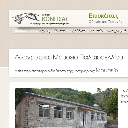
Επισκέπτες
Οδηγός της Περιοχής
Βρίσκεστε εδώ:
Αρχική
»
Κόνιτσα
»
Αξιοθέατα
»
Μουσεία
»
Λαογραφικό 
Λαογραφικό Μουσείο Παλαιοσελλίου
Μουσεία
Δείτε περισσότερα αξιοθέατα της κατηγορίας:
Το 
σχο
παλ