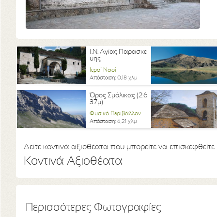
Ι.Ν. Αγίας Παρασκε
υής
Ιεροί Ναοί
Απόσταση:
0,18 χλμ
Όρος Σμόλικας (2.6
37μ)
Φυσικό Περιβάλλον
Απόσταση:
6,21 χλμ
Δείτε κοντινά αξιοθέατα που μπορείτε να επισκεφθείτε
Κοντινά Αξιοθέατα
Περισσότερες Φωτογραφίες