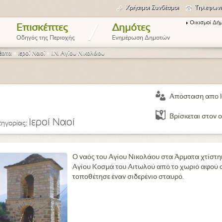
Χρήσιμοι Συνδέσμοι
Τηλεφωνι
Οικισμοί Δή
/
Επισκέπτες
Δημότες
Οδηγός της Περιοχής
Ενημέρωση Δημοτών
έατα
»
Ιεροί Ναοί
»
Ι.Ν. Αγίου Νικολάου
Απόσταση απο 
Βρίσκεται στον ο
Ιεροί Ναοί
τηγορίας:
Ο ναός του Αγίου Νικολάου στα Άρματα χτίστη
Αγίου Κοσμά του Αιτωλού από το χωριό αφού σ
τοποθέτησε έναν σιδερένιο σταυρό.