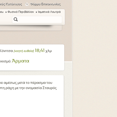
κός Κατάλογος
Φόρμα Επικοινωνίας
μου
Φυσικό Περιβάλλον
Ιαματικά Λουτρά
18,41
Κόνιτσα
:
χλμ
(νοητή ευθεία)
Άρματα
ικισμό:
κε αμέσως μετά το πέρασμα του
τη ράχη με την ονομασία Σταυρός