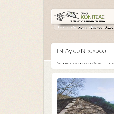
Βρίσκεστε εδώ:
Αρχική
»
Κόνιτσα
»
Αξιοθ
Ι.Ν. Αγίου Νικολάου
Δείτε περισσότερα αξιοθέατα της κα