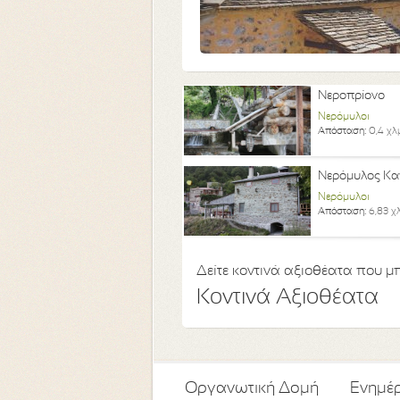
Νεροπρίονο
Νερόμυλοι
Απόσταση:
0,4 χλ
Νερόμυλος Κα
Νερόμυλοι
Απόσταση:
6,83 χ
Δείτε κοντινά αξιοθέατα που μπ
Κοντινά Αξιοθέατα
Οργανωτική Δομή
Ενημέ