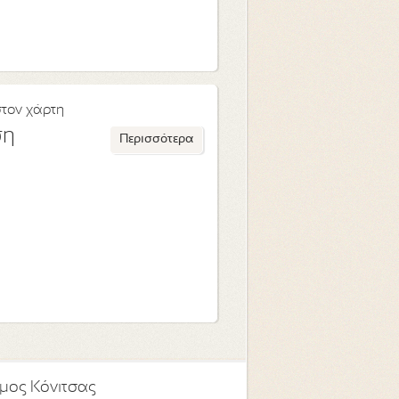
στον χάρτη
ση
Περισσότερα
μος Κόνιτσας