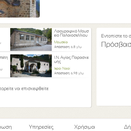
Λαογραφικό Μουσ
είο Παλαιοσελλίου
Εντοπίστε το 
Μουσεία
μ
Πρόσβα
Απόσταση:
6,8 χλμ
πέτη
Ι.Ν. Αγίας Παρασκε
υής
Ιεροί Ναοί
λμ
Απόσταση:
6,98 χλμ
ορείτε να επισκεφθείτε
ρωση
Υπηρεσίες
Χρήσιμα
Δή