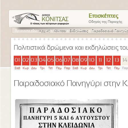
Επισκέπτες
Οδηγός της Περιοχής
Βρίσκεστε εδώ:
Αρχική
»
Κόνιτσα
»
Εκδηλώσεις
»
Παραδοσιακό Πανηγύρι
Πολιτιστικά δρώμενα και εκδηλώσεις τ
01
02
03
04
05
06
07
08
09
10
11
12
13
14
Σαβ
Κυρ
Δευ
Τρι
Τετ
Πεμ
Παρ
Σαβ
Κυρ
Δευ
Τρι
Τετ
Πεμ
Πα
Παραδοσιακό Πανηγύρι στην Κ