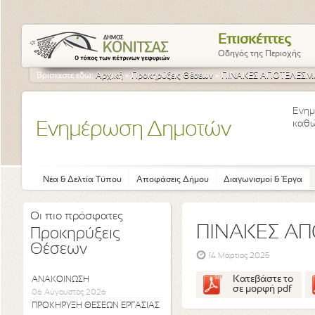
Επισκέπτες
Οδηγός της Περιοχής
Βρίσκεστε εδώ:
Αρχική
»
Προκηρύξεις Θέσεων
»
ΠΙΝΑΚΕΣ ΑΠΟΤΕΛΕΣΜ
Ενημ
καθώ
Ενημέρωση Δημοτών
Νέα & Δελτία Τύπου
Αποφάσεις Δήμου
Διαγωνισμοί & Έργα
Οι πιο πρόσφατες
ΠΙΝΑΚΕΣ Α
Προκηρύξεις
Θέσεων
14 Μάρτιος 2025
Κατεβάστε το
ΑΝΑΚΟΙΝΩΣΗ
σε μορφή pdf
06 Αύγουστος 2026
ΠΡΟΚΗΡΥΞΗ ΘΕΣΕΩΝ ΕΡΓΑΣΙΑΣ