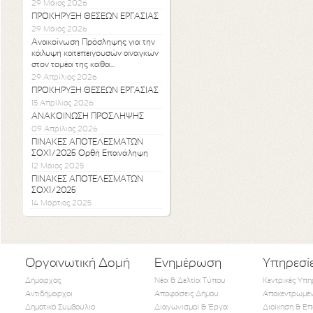
29 Μάιος 2026
ΠΡΟΚΗΡΥΞΗ ΘΕΣΕΩΝ ΕΡΓΑΣΙΑΣ
29 Μάιος 2026
Ανακοίνωση Πρόσληψης για την
κάλυψη κατεπειγουσών αναγκών
στον τομέα της καθα...
29 Απρίλιος 2026
ΠΡΟΚΗΡΥΞΗ ΘΕΣΕΩΝ ΕΡΓΑΣΙΑΣ
15 Απρίλιος 2026
ΑΝΑΚΟΙΝΩΣΗ ΠΡΟΣΛΗΨΗΣ
09 Απρίλιος 2026
ΠΙΝΑΚΕΣ ΑΠΟΤΕΛΕΣΜΑΤΩΝ
ΣΟΧ1/2025 Ορθή Επανάληψη
12 Μάιος 2025
ΠΙΝΑΚΕΣ ΑΠΟΤΕΛΕΣΜΑΤΩΝ
ΣΟΧ1/2025
14 Μάρτιος 2025
Οργανωτική Δομή
Ενημέρωση
Υπηρεσί
Δήμαρχος
Νέα & Δελτία Τύπου
Κεντρικές Υπη
Αντιδήμαρχοι
Αποφάσεις Δήμου
Αποκεντρωμέν
Δημοτικό Συμβούλιο
Διαγωνισμοί & Έργα
Διοίκηση & Επ