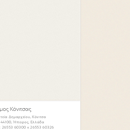
μος Κόνιτσας
τεία Δημαρχείου, Κόνιτσα
. 44100, Ήπειρος, Ελλάδα
: 26553 60300 κ 26553 60326