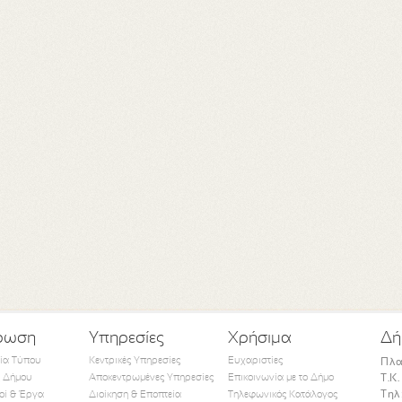
ρωση
Υπηρεσίες
Χρήσιμα
Δή
τία Τύπου
Κεντρικές Υπηρεσίες
Ευχαριστίες
Πλα
 Δήμου
Αποκεντρωμένες Υπηρεσίες
Επικοινωνία με το Δήμο
Τ.Κ
Τηλ
οί & Έργα
Διοίκηση & Εποπτεία
Τηλεφωνικός Κατάλογος