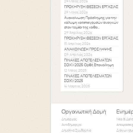
29 Μάιος 2026
ΠΡΟΚΗΡΥΞΗ ΘΕΣΕΩΝ ΕΡΓΑΣΙΑΣ
29 Μάιος 2026
Ανακοίνωση Πρόσληψης για την
κάλυψη κατεπειγουσών αναγκών
στον τομέα της καθα...
29 Απρίλιος 2026
ΠΡΟΚΗΡΥΞΗ ΘΕΣΕΩΝ ΕΡΓΑΣΙΑΣ
15 Απρίλιος 2026
ΑΝΑΚΟΙΝΩΣΗ ΠΡΟΣΛΗΨΗΣ
09 Απρίλιος 2026
ΠΙΝΑΚΕΣ ΑΠΟΤΕΛΕΣΜΑΤΩΝ
ΣΟΧ1/2025 Ορθή Επανάληψη
12 Μάιος 2025
ΠΙΝΑΚΕΣ ΑΠΟΤΕΛΕΣΜΑΤΩΝ
ΣΟΧ1/2025
14 Μάρτιος 2025
Οργανωτική Δομή
Ενημέ
Δήμαρχος
Νέα & Δελ
Αντιδήμαρχοι
Αποφάσεις
Δημοτικό Συμβούλιο
Διαγωνισμ