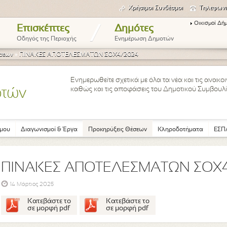
Χρήσιμοι Συνδέσμοι
Τηλεφωνι
Οικισμοί Δή
/
Επισκέπτες
Δημότες
Οδηγός της Περιοχής
Ενημέρωση Δημοτών
έσεων
»
ΠΙΝΑΚΕΣ ΑΠΟΤΕΛΕΣΜΑΤΩΝ ΣΟΧ4/2024
Ενημερωθείτε σχετικά με όλα τα νέα και τις ανακ
καθώς και τις αποφάσεις του Δημοτικού Συμβουλί
οτών
μου
Διαγωνισμοί & Έργα
Προκηρύξεις Θέσεων
Κληροδοτήματα
ΕΣΠΑ
ΠΙΝΑΚΕΣ ΑΠΟΤΕΛΕΣΜΑΤΩΝ ΣΟΧ
14 Μάρτιος 2025
Κατεβάστε το
Κατεβάστε το
σε μορφή pdf
σε μορφή pdf