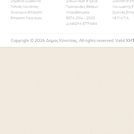
Δημοτικό Συμβούλιο
Διαγωνισμοί & Έργα
Διοίκηση & Επ
Τοπικές Κοινότητες
Προκηρύξεις Θέσεων
Κοινωφελής Ε
Οικονομική Επιτροπή
Κληροδοτήματα
Σχολικές Επιτ
Like Us
Follow Us
Watch
Επιτροπή Τουρισμού
ΕΣΠΑ 2014 - 2020
ΚΕ.Π.Α.Π.Α.
ΔΙΑΦΟΡΑ ΕΓΓΡΑΦΑ
Copyright © 2026 Δήμος Κόνιτσας. All rights reserved. Valid
XH