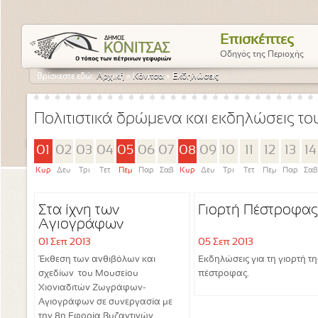
Επισκέπτες
Οδηγός της Περιοχής
Βρίσκεστε εδώ:
Αρχική
»
Κόνιτσα
»
Εκδηλώσεις
Πολιτιστικά δρώμενα και εκδηλώσεις τ
01
02
03
04
05
06
07
08
09
10
11
12
13
14
Κυρ
Δευ
Τρι
Τετ
Πεμ
Παρ
Σαβ
Κυρ
Δευ
Τρι
Τετ
Πεμ
Παρ
Σαβ
Στα ίχνη των
Γιορτή Πέστροφας
Αγιογράφων
01 Σεπ 2013
05 Σεπ 2013
Έκθεση των ανθιβόλων και
Εκδηλώσεις για τη γιορτή τη
σχεδίων του Μουσείου
πέστροφας.
Χιονιαδιτών Ζωγράφων-
Αγιογράφων σε συνεργασία με
την 8η Εφορία Βυζαντινών