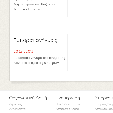
Αρχαιοτήτων, στο Βυζαντινό
Μουσείο Ιωαννίνων
Εμποροπανήγυρις
20 Σεπ 2013
Εμποροπανήγυρις στο κέντρο της
Κόνιτσας διάρκειας 6 ημερών.
Οργανωτική Δομή
Ενημέρωση
Υπηρεσί
Δήμαρχος
Νέα & Δελτία Τύπου
Κεντρικές Υπη
Αντιδήμαρχοι
Αποφάσεις Δήμου
Αποκεντρωμέν