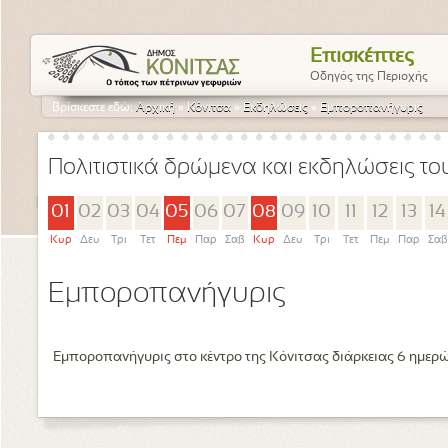
Επισκέπτες
Οδηγός της Περιοχής
Βρίσκεστε εδώ:
Αρχική
»
Κόνιτσα
»
Εκδηλώσεις
»
Εμποροπανήγυρις
Πολιτιστικά δρώμενα και εκδηλώσεις τ
01
02
03
04
05
06
07
08
09
10
11
12
13
14
Κυρ
Δευ
Τρι
Τετ
Πεμ
Παρ
Σαβ
Κυρ
Δευ
Τρι
Τετ
Πεμ
Παρ
Σαβ
Εμποροπανήγυρις
Εμποροπανήγυρις στο κέντρο της Κόνιτσας διάρκειας 6 ημερώ