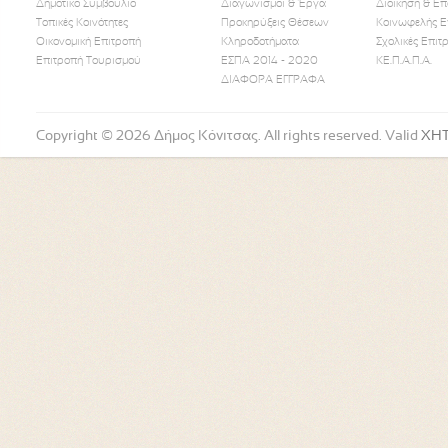
Δημοτικό Συμβούλιο
Διαγωνισμοί & Έργα
Διοίκηση & Επ
Τοπικές Κοινότητες
Προκηρύξεις Θέσεων
Κοινωφελής Ε
Οικονομική Επιτροπή
Κληροδοτήματα
Σχολικές Επιτ
Like Us
Follow Us
Watch
Επιτροπή Τουρισμού
ΕΣΠΑ 2014 - 2020
ΚΕ.Π.Α.Π.Α.
ΔΙΑΦΟΡΑ ΕΓΓΡΑΦΑ
Copyright © 2026 Δήμος Κόνιτσας. All rights reserved. Valid
XH