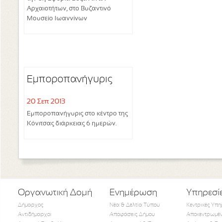
Αρχαιοτήτων, στο Βυζαντινό
Μουσείο Ιωαννίνων
Εμποροπανήγυρις
20 Σεπ 2013
Εμποροπανήγυρις στο κέντρο της
Κόνιτσας διάρκειας 6 ημερών.
Οργανωτική Δομή
Ενημέρωση
Υπηρεσί
Δήμαρχος
Νέα & Δελτία Τύπου
Κεντρικές Υπη
Αντιδήμαρχοι
Αποφάσεις Δήμου
Αποκεντρωμέν