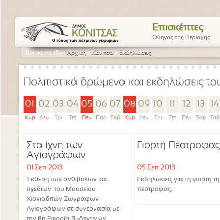
Επισκέπτες
Οδηγός της Περιοχής
Βρίσκεστε εδώ:
Αρχική
»
Κόνιτσα
»
Εκδηλώσεις
Πολιτιστικά δρώμενα και εκδηλώσεις τ
01
02
03
04
05
06
07
08
09
10
11
12
13
14
Κυρ
Δευ
Τρι
Τετ
Πεμ
Παρ
Σαβ
Κυρ
Δευ
Τρι
Τετ
Πεμ
Παρ
Σαβ
Στα ίχνη των
Γιορτή Πέστροφας
Αγιογράφων
01 Σεπ 2013
05 Σεπ 2013
Έκθεση των ανθιβόλων και
Εκδηλώσεις για τη γιορτή τη
σχεδίων του Μουσείου
πέστροφας.
Χιονιαδιτών Ζωγράφων-
Αγιογράφων σε συνεργασία με
την 8η Εφορία Βυζαντινών