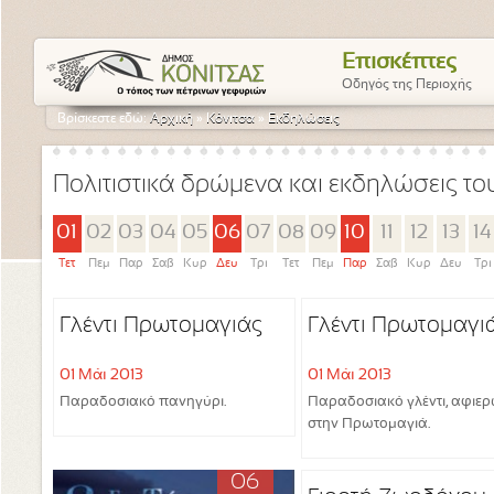
Επισκέπτες
Οδηγός της Περιοχής
Βρίσκεστε εδώ:
Αρχική
»
Κόνιτσα
»
Εκδηλώσεις
Πολιτιστικά δρώμενα και εκδηλώσεις τ
01
02
03
04
05
06
07
08
09
10
11
12
13
14
Τετ
Πεμ
Παρ
Σαβ
Κυρ
Δευ
Τρι
Τετ
Πεμ
Παρ
Σαβ
Κυρ
Δευ
Τρι
Γλέντι Πρωτομαγιάς
Γλέντι Πρωτομαγι
01 Μάι 2013
01 Μάι 2013
Παραδοσιακό πανηγύρι.
Παραδοσιακό γλέντι, αφιε
στην Πρωτομαγιά.
06