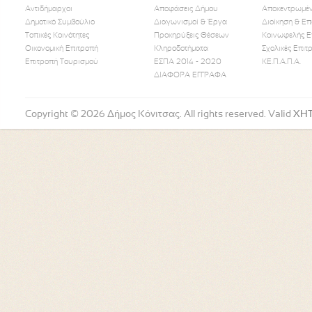
Αντιδήμαρχοι
Αποφάσεις Δήμου
Αποκεντρωμέν
Δημοτικό Συμβούλιο
Διαγωνισμοί & Έργα
Διοίκηση & Επ
Τοπικές Κοινότητες
Προκηρύξεις Θέσεων
Κοινωφελής Ε
Οικονομική Επιτροπή
Κληροδοτήματα
Σχολικές Επιτ
Like Us
Follow Us
Watch
Επιτροπή Τουρισμού
ΕΣΠΑ 2014 - 2020
ΚΕ.Π.Α.Π.Α.
ΔΙΑΦΟΡΑ ΕΓΓΡΑΦΑ
Copyright © 2026 Δήμος Κόνιτσας. All rights reserved. Valid
XH