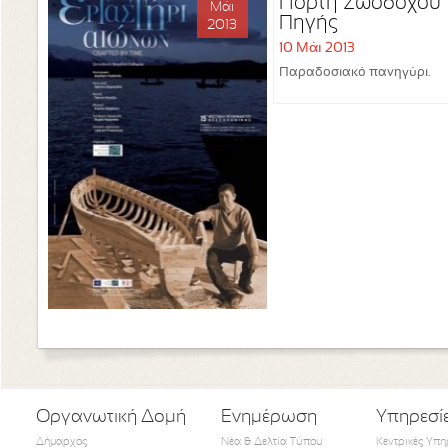
Γιορτή Ζωοδόχου
Μάι
Πηγής
2013
10 Μάι 2013
Παραδοσιακό πανηγύρι.
Οργανωτική Δομή
Ενημέρωση
Υπηρεσί
Δήμαρχος
Νέα & Δελτία Τύπου
Κεντρικές Υπη