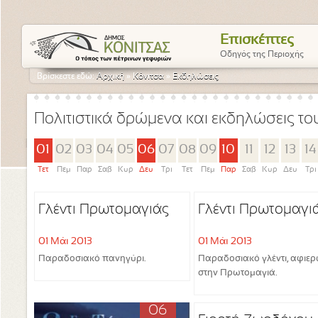
Επισκέπτες
Οδηγός της Περιοχής
Βρίσκεστε εδώ:
Αρχική
»
Κόνιτσα
»
Εκδηλώσεις
Πολιτιστικά δρώμενα και εκδηλώσεις τ
01
02
03
04
05
06
07
08
09
10
11
12
13
14
Τετ
Πεμ
Παρ
Σαβ
Κυρ
Δευ
Τρι
Τετ
Πεμ
Παρ
Σαβ
Κυρ
Δευ
Τρι
Γλέντι Πρωτομαγιάς
Γλέντι Πρωτομαγι
01 Μάι 2013
01 Μάι 2013
Παραδοσιακό πανηγύρι.
Παραδοσιακό γλέντι, αφιε
στην Πρωτομαγιά.
06