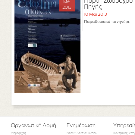
Γιορτή Ζωοδόχου
Μάι
Πηγής
2013
10 Μάι 2013
Παραδοσιακό πανηγύρι.
Οργανωτική Δομή
Ενημέρωση
Υπηρεσί
Δήμαρχος
Νέα & Δελτία Τύπου
Κεντρικές Υπη