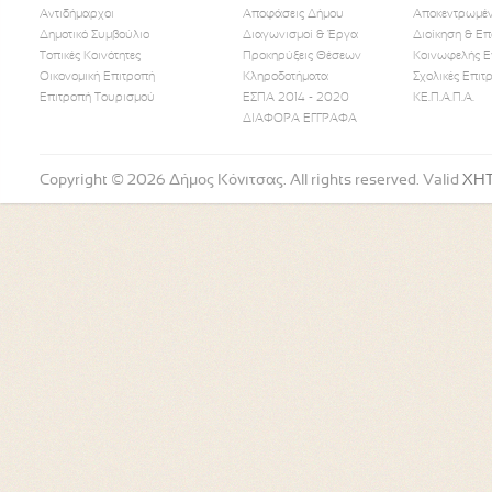
Αντιδήμαρχοι
Αποφάσεις Δήμου
Αποκεντρωμέν
Δημοτικό Συμβούλιο
Διαγωνισμοί & Έργα
Διοίκηση & Επ
Τοπικές Κοινότητες
Προκηρύξεις Θέσεων
Κοινωφελής Ε
Οικονομική Επιτροπή
Κληροδοτήματα
Σχολικές Επιτ
Like Us
Follow Us
Watch
Επιτροπή Τουρισμού
ΕΣΠΑ 2014 - 2020
ΚΕ.Π.Α.Π.Α.
ΔΙΑΦΟΡΑ ΕΓΓΡΑΦΑ
Copyright © 2026 Δήμος Κόνιτσας. All rights reserved. Valid
XH