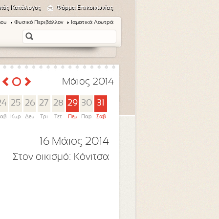
κός Κατάλογος
Φόρμα Επικοινωνίας
μου
Φυσικό Περιβάλλον
Ιαματικά Λουτρά
Μάιος 2014
24
25
26
27
28
29
30
31
αβ
Κυρ
Δευ
Τρι
Τετ
Πεμ
Παρ
Σαβ
16 Μάιος 2014
Στον οικισμό:
Κόνιτσα