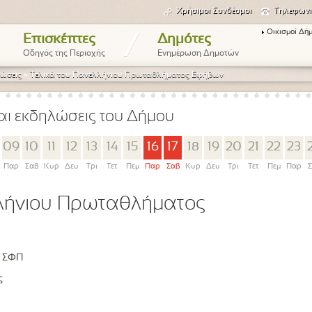
Χρήσιμοι Συνδέσμοι
Τηλεφωνι
Οικισμοί Δή
/
Επισκέπτες
Δημότες
Οδηγός της Περιοχής
Ενημέρωση Δημοτών
ώσεις
»
Τελικά του Πανελλήνιου Πρωταθλήματος Εφήβων
αι εκδηλώσεις του Δήμου
09
10
11
12
13
14
15
16
17
18
19
20
21
22
23
Παρ
Σαβ
Κυρ
Δευ
Τρι
Τετ
Πεμ
Παρ
Σαβ
Κυρ
Δευ
Τρι
Τετ
Πεμ
Παρ
Σ
λλήνιου Πρωταθλήματος
ς ΣΦΠ
ς