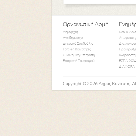
Οργανωτική Δομή
Ενημέ
Δήμαρχος
Νέα & Δελ
Αντιδήμαρχοι
Αποφάσεις
Δημοτικό Συμβούλιο
Διαγωνισμ
Τοπικές Κοινότητες
Προκηρύξε
Οικονομική Επιτροπή
Κληροδοτή
Επιτροπή Τουρισμού
ΕΣΠΑ 2014
ΔΙΑΦΟΡΑ 
Copyright © 2026 Δήμος Κόνιτσας. All