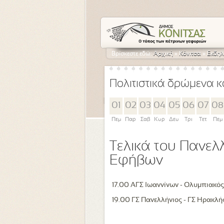
Βρίσκεστε εδώ:
Αρχική
»
Κόνιτσα
»
Εκδηλ
Πολιτιστικά δρώμενα κ
01
02
03
04
05
06
07
08
Πεμ
Παρ
Σαβ
Κυρ
Δευ
Τρι
Τετ
Πεμ
Τελικά του Πανε
Εφήβων
17.00 ΑΓΣ Ιωαννίνων - Ολυμπιακό
19.00 ΓΣ Πανελλήνιος - ΓΣ Ηρακλή