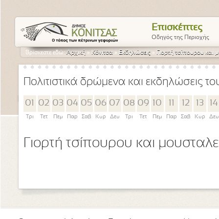
Επισκέπτες
Οδηγός της Περιοχής
Βρίσκεστε εδώ:
Αρχική
»
Κόνιτσα
»
Εκδηλώσεις
»
Γιορτή τσίπουρου και 
Πολιτιστικά δρώμενα και εκδηλώσεις τ
01
02
03
04
05
06
07
08
09
10
11
12
13
14
Τρι
Τετ
Πεμ
Παρ
Σαβ
Κυρ
Δευ
Τρι
Τετ
Πεμ
Παρ
Σαβ
Κυρ
Δευ
Γιορτή τσίπουρου και μουσταλ