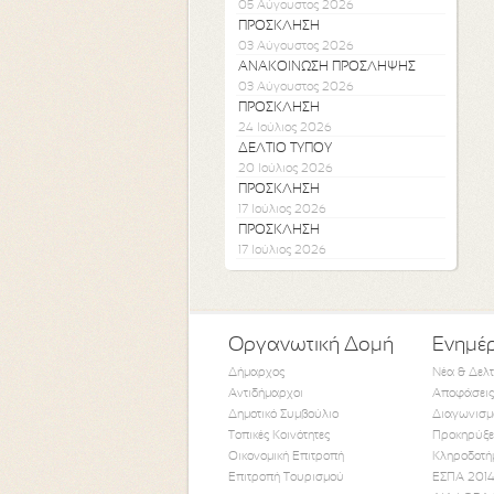
05 Αύγουστος 2026
ΠΡΟΣΚΛΗΣΗ
03 Αύγουστος 2026
ΑΝΑΚΟΙΝΩΣΗ ΠΡΟΣΛΗΨΗΣ
03 Αύγουστος 2026
ΠΡΟΣΚΛΗΣΗ
24 Ιούλιος 2026
ΔΕΛΤΙΟ ΤΥΠΟΥ
20 Ιούλιος 2026
ΠΡΟΣΚΛΗΣΗ
17 Ιούλιος 2026
ΠΡΟΣΚΛΗΣΗ
17 Ιούλιος 2026
Οργανωτική Δομή
Ενημέ
Δήμαρχος
Νέα & Δελ
Αντιδήμαρχοι
Αποφάσεις
Δημοτικό Συμβούλιο
Διαγωνισμ
Τοπικές Κοινότητες
Προκηρύξε
Οικονομική Επιτροπή
Κληροδοτή
Επιτροπή Τουρισμού
ΕΣΠΑ 2014