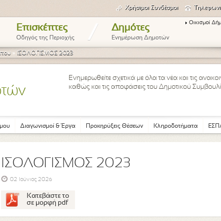
Χρήσιμοι Συνδέσμοι
Τηλεφωνι
Οικισμοί Δή
/
Επισκέπτες
Δημότες
Οδηγός της Περιοχής
Ενημέρωση Δημοτών
ύπου
»
ΙΣΟΛΟΓΙΣΜΟΣ 2023
Ενημερωθείτε σχετικά με όλα τα νέα και τις ανακ
καθώς και τις αποφάσεις του Δημοτικού Συμβουλί
οτών
μου
Διαγωνισμοί & Έργα
Προκηρύξεις Θέσεων
Κληροδοτήματα
ΕΣΠΑ
ΙΣΟΛΟΓΙΣΜΟΣ 2023
02 Ιούνιος 2026
Κατεβάστε το
σε μορφή pdf