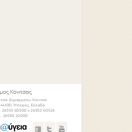
μος Κόνιτσας
τεία Δημαρχείου, Κόνιτσα
. 44100, Ήπειρος, Ελλάδα
: 26553 60300 κ 26553 60326
: 26550 24000