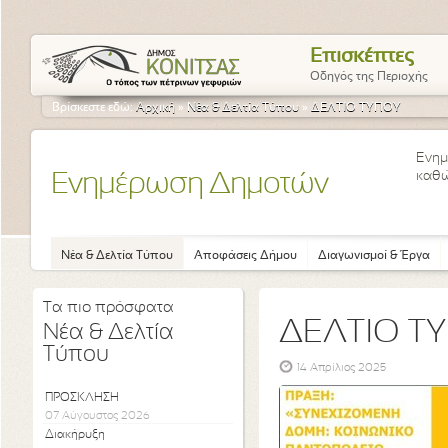
Επισκέπτες
Οδηγός της Περιοχής
Βρίσκεστε εδώ:
Αρχική
»
Νέα & Δελτία Τύπου
»
ΔΕΛΤΙΟ ΤΥΠΟΥ
Ενημ
καθώ
Ενημέρωση Δημοτών
Νέα & Δελτία Τύπου
Αποφάσεις Δήμου
Διαγωνισμοί & Έργα
Τα πιο πρόσφατα
ΔΕΛΤΙΟ Τ
Νέα & Δελτία
Τύπου
14 Απρίλιος 2025
ΠΡΟΣΚΛΗΣΗ
07 Αύγουστος 2026
Διακήρυξη