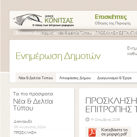
Επισκέπτες
Οδηγός της Περιοχής
Βρίσκεστε εδώ:
Αρχική
»
Νέα & Δελτία Τύπου
»
ΠΡΟΣΚΛΗΣΗ ΣΕ ΤΑΚΤΙΚΗ
Ενημ
καθώ
Ενημέρωση Δημοτών
Νέα & Δελτία Τύπου
Αποφάσεις Δήμου
Διαγωνισμοί & Έργα
Τα πιο πρόσφατα
ΠΡΟΣΚΛΗΣΗ 
Νέα & Δελτία
Τύπου
ΕΠΙΤΡΟΠΗΣ 
19 Οκτώβριος 2018
Διακήρυξη
05 Αύγουστος 2026
Κατεβάστε το
ΠΡΟΣΚΛΗΣΗ
σε μορφή pdf