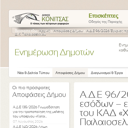
Επισκέπτες
Οδηγός της Περιοχής
Βρίσκεστε εδώ:
Αρχική
»
Αποφάσεις Δήμου
»
Α.Δ.Ε 96/2026 Έγκριση π
Δ.Κ. Παλαιοσελλίου
Ενημ
καθώ
Ενημέρωση Δημοτών
Νέα & Δελτία Τύπου
Αποφάσεις Δήμου
Διαγωνισμοί & Έργα
Οι πιο πρόσφατες
Α.Δ.Ε 96/
Αποφάσεις Δήμου
εσόδων – ε
Α.Δ.Ε 135/2026 Γνωμοδότηση
του ΚΑΔ «Χ
για την τροποποίηση της μελέτης
του υποέργου «Κατα...
Παλαιοσελ
07 Αύγουστος 2026
Α.Δ.Ε 140/2026 Λήψη