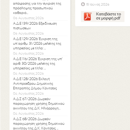
απόφασης για την έγκριση της
15 Ιούνιος 2026
πρόσληψης προσωπικού
καθαριό...
Κατεβάστε το
σε μορφή pdf
06 Αύγουστος 2026
Α.Δ.Ε 139/2026 Εξειδίκευση
πιστώσεων
06 Αύγουστος 2026
Α.Δ.Ε 129/2026 Έγκριση της
υπ΄αριθμ. 31/2026 μελέτης της
υπηρεσίας με τίτλο: ...
04 Αύγουστος 2026
Α.Δ.Ε 116/2026 Έγκριση της υπ’
αριθ. 30/2026 μελέτης της
υπηρεσίας με τίτλο: ...
04 Αύγουστος 2026
Α.Δ.Ε 128/2026 Εκλογή
Αντιπροέδρου Δημοτικής
Επιτροπής Δήμου Κόνιτσας
04 Αύγουστος 2026
Α.Δ.Σ 67/2026 Δωρεάν
παραχώρηση χρήσης δημοτικού
ακινήτου της Δ.Κ. Ηλιόρραχη...
04 Αύγουστος 2026
Α.Δ.Σ 68/2026 Δωρεάν
παραχώρηση χρήσης δημοτικού
ακινήτου της Δ.Κ. Κόνιτσας ...