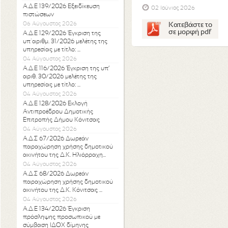
Α.Δ.Ε 139/2026 Εξειδίκευση
02 Ιούνιος 2026
πιστώσεων
06 Αύγουστος 2026
Κατεβάστε το
σε μορφή pdf
Α.Δ.Ε 129/2026 Έγκριση της
υπ΄αριθμ. 31/2026 μελέτης της
υπηρεσίας με τίτλο: ...
04 Αύγουστος 2026
Α.Δ.Ε 116/2026 Έγκριση της υπ’
αριθ. 30/2026 μελέτης της
υπηρεσίας με τίτλο: ...
04 Αύγουστος 2026
Α.Δ.Ε 128/2026 Εκλογή
Αντιπροέδρου Δημοτικής
Επιτροπής Δήμου Κόνιτσας
04 Αύγουστος 2026
Α.Δ.Σ 67/2026 Δωρεάν
παραχώρηση χρήσης δημοτικού
ακινήτου της Δ.Κ. Ηλιόρραχη...
04 Αύγουστος 2026
Α.Δ.Σ 68/2026 Δωρεάν
παραχώρηση χρήσης δημοτικού
ακινήτου της Δ.Κ. Κόνιτσας ...
04 Αύγουστος 2026
Α.Δ.Ε 134/2026 Έγκριση
πρόσληψης προσωπικού με
σύμβαση ΙΔΟΧ δίμηνης