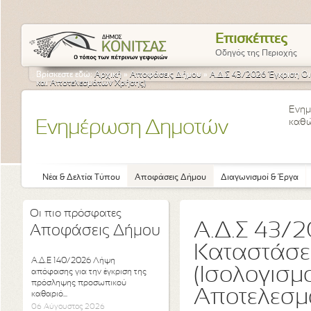
Επισκέπτες
Οδηγός της Περιοχής
Βρίσκεστε εδώ:
Αρχική
»
Αποφάσεις Δήμου
»
Α.Δ.Σ 43/2026 Έγκριση Ο
και Αποτελεσμάτων Χρήσης)
Ενημ
καθώ
Ενημέρωση Δημοτών
Νέα & Δελτία Τύπου
Αποφάσεις Δήμου
Διαγωνισμοί & Έργα
Οι πιο πρόσφατες
Α.Δ.Σ 43/
Αποφάσεις Δήμου
Καταστάσε
Α.Δ.Ε 140/2026 Λήψη
(Ισολογισμ
απόφασης για την έγκριση της
πρόσληψης προσωπικού
Αποτελεσμ
καθαριό...
06 Αύγουστος 2026