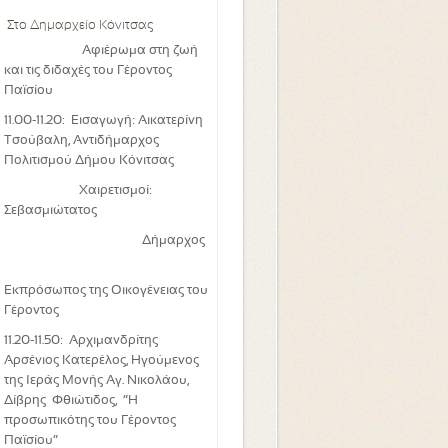
Στο Δημαρχείο Κόνιτσας
Αφιέρωμα στη ζωή
και τις διδαχές του Γέροντος
Παϊσίου
11.00-11.20: Εισαγωγή: Αικατερίνη
Τσούβαλη, Αντιδήμαρχος
Πολιτισμού Δήμου Κόνιτσας
Χαιρετισμοί:
Σεβασμιώτατος
Δήμαρχος
Εκπρόσωπος της Οικογένειας του
Γέροντος
11.20-11.50: Αρχιμανδρίτης
Αρσένιος Κατερέλος, Ηγούμενος
της Ιεράς Μονής Αγ. Νικολάου,
Δίβρης Φθιώτιδος,
“Η
προσωπικότης του Γέροντος
Παϊσίου”