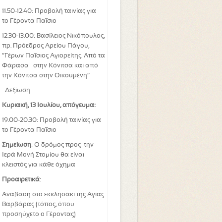
11.50-12.40: Προβολή ταινίας για
το Γέροντα Παΐσιο
12.30-13.00: Βασίλειος Νικόπουλος,
πρ. Πρόεδρος Αρείου Πάγου,
“Γέρων Παΐσιος Αγιορείτης. Από τα
Φάρασα στην Κόνιτσα και από
την Κόνιτσα στην Οικουμένη”
Δεξίωση
Κυριακή, 13 Ιουλίου, απόγευμα:
19.00-20.30:
Προβολή ταινίας για
το Γέροντα Παΐσιο
Σημείωση
: Ο δρόμος προς την
Ιερά Μονή Στομίου θα είναι
κλειστός για κάθε όχημα
Προαιρετικά
:
Ανάβαση στο εκκλησάκι της Αγίας
Βαρβάρας (τόπος, όπου
προσηύχετο ο Γέροντας)