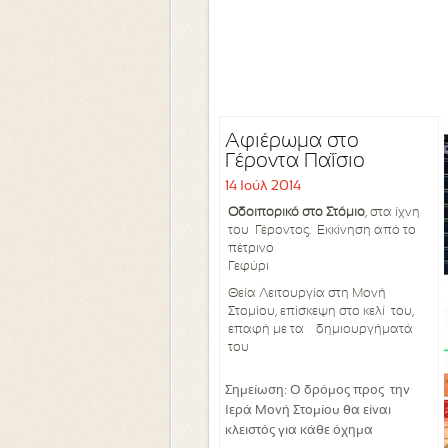
Αφιέρωμα στο
Γέροντα Παΐσιο
14 Ιούλ 2014
Οδοιπορικό στο Στόμιο
, στα ίχνη
του Γέροντος. Εκκίνηση από το
πέτρινο
Γεφ
Θεία Λειτουργία στη Μονή
Στομίου, επίσκεψη στο κελί του,
επαφή με τα δημιουργήματά
του
Σημείωση: Ο δρόμος προς την
Ιερά Μονή Στομίου θα είναι
κλειστός για κάθε όχημα