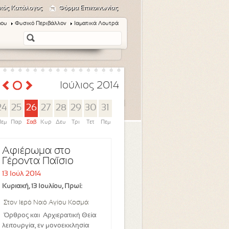
κός Κατάλογος
Φόρμα Επικοινωνίας
μου
Φυσικό Περιβάλλον
Ιαματικά Λουτρά
Ιούλιος 2014
24
25
26
27
28
29
30
31
εμ
Παρ
Σαβ
Κυρ
Δευ
Τρι
Τετ
Πεμ
Αφιέρωμα στο
Γέροντα Παΐσιο
13 Ιούλ 2014
Κυριακή, 13 Ιουλίου, Πρωί:
Στον Ιερό Ναό Αγίου Κοσμά
Όρθρος και Αρχιερατική Θεία
λειτουργία, εν μονοεκκλησία