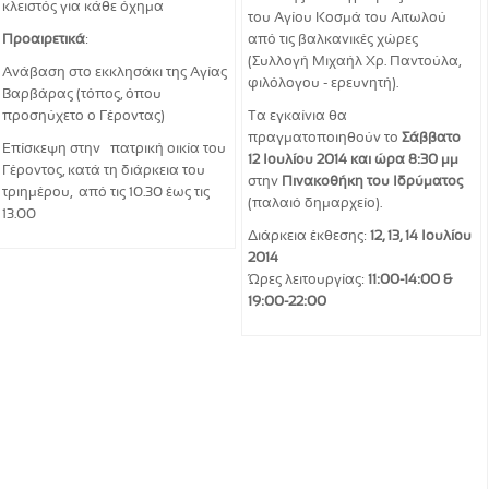
κλειστός για κάθε όχημα
του Αγίου Κοσμά του Αιτωλού
Προαιρετικά
:
από τις βαλκανικές χώρες
(Συλλογή Μιχαήλ Χρ. Παντούλα,
Ανάβαση στο εκκλησάκι της Αγίας
φιλόλογου - ερευνητή).
Βαρβάρας (τόπος, όπου
προσηύχετο ο Γέροντας)
Τα εγκαίνια θα
πραγματοποιηθούν το
Σάββατο
Επίσκεψη στην πατρική οικία του
12 Ιουλίου 2014 και ώρα 8:30 μμ
Γέροντος, κατά τη διάρκεια του
στην
Πινακοθήκη του Ιδρύματος
τριημέρου, από τις 10.30 έως τις
(παλαιό δημαρχείο).
13.00
Διάρκεια έκθεσης:
12, 13, 14 Ιουλίου
2014
Ώρες λειτουργίας:
11:00-14:00 &
19:00-22:00