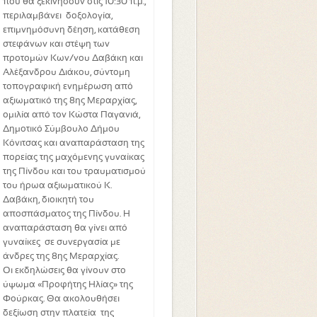
που θα ξεκινήσουν στις 10:30 π.μ.,
περιλαμβάνει δοξολογία,
επιμνημόσυνη δέηση, κατάθεση
στεφάνων και στέψη των
προτομών Κων/νου Δαβάκη και
Αλέξανδρου Διάκου, σύντομη
τοπογραφική ενημέρωση από
αξιωματικό της 8ης Μεραρχίας,
ομιλία από τον Κώστα Παγανιά,
Δημοτικό Σύμβουλο Δήμου
Κόνιτσας και αναπαράσταση της
πορείας της μαχόμενης γυναίκας
της Πίνδου και του τραυματισμού
του ήρωα αξιωματικού Κ.
Δαβάκη, διοικητή του
αποσπάσματος της Πίνδου. Η
αναπαράσταση θα γίνει από
γυναίκες σε συνεργασία με
άνδρες της 8ης Μεραρχίας.
Οι εκδηλώσεις θα γίνουν στο
ύψωμα «Προφήτης Ηλίας» της
Φούρκας. Θα ακολουθήσει
δεξίωση στην πλατεία της