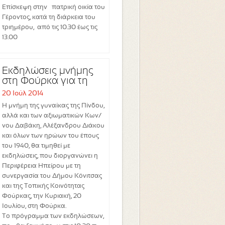
Επίσκεψη στην πατρική οικία του
Γέροντος, κατά τη διάρκεια του
τριημέρου, από τις 10.30 έως τις
13.00
Εκδηλώσεις μνήμης
στη Φούρκα για τη
γυναίκα της Πίνδου
20 Ιούλ 2014
Η μνήμη της γυναίκας της Πίνδου,
αλλά και των αξιωματικών Κων/
νου Δαβάκη, Αλέξανδρου Διάκου
και όλων των ηρώων του έπους
του 1940, θα τιμηθεί με
εκδηλώσεις, που διοργανώνει η
Περιφέρεια Ηπείρου με τη
συνεργασία του Δήμου Κόνιτσας
και της Τοπικής Κοινότητας
Φούρκας, την Κυριακή, 20
Ιουλίου, στη Φούρκα.
Το πρόγραμμα των εκδηλώσεων,