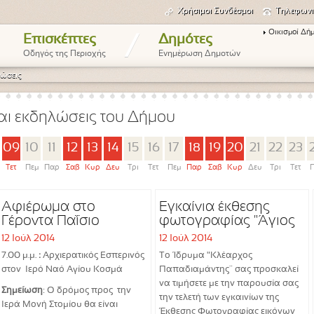
Χρήσιμοι Συνδέσμοι
Τηλεφωνι
Οικισμοί Δή
/
Επισκέπτες
Δημότες
Οδηγός της Περιοχής
Ενημέρωση Δημοτών
ώσεις
αι εκδηλώσεις του Δήμου
09
10
11
12
13
14
15
16
17
18
19
20
21
22
23
Τετ
Πεμ
Παρ
Σαβ
Κυρ
Δευ
Τρι
Τετ
Πεμ
Παρ
Σαβ
Κυρ
Δευ
Τρι
Τετ
Π
Αφιέρωμα στο
Εγκαίνια έκθεσης
Γέροντα Παΐσιο
φωτογραφίας "Άγιος
Κοσμάς ο Αιτωλός"
12 Ιούλ 2014
12 Ιούλ 2014
7.00 μ.μ.
:
Αρχιερατικός Εσπερινός
Το Ίδρυμα "Κλέαρχος
στον
Ιερό Ναό Αγίου Κοσμά
Παπαδιαμάντης¨ σας προσκαλεί
να τιμήσετε με την παρουσία σας
Σημείωση
: Ο δρόμος προς την
την τελετή των εγκαινίων της
Ιερά Μονή Στομίου θα είναι
Έκθεσης Φωτογραφίας εικόνων