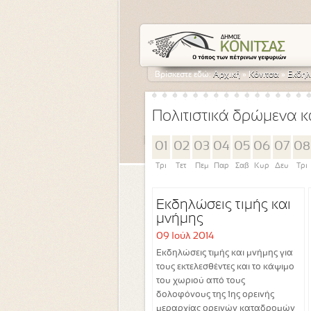
Βρίσκεστε εδώ:
Αρχική
»
Κόνιτσα
»
Εκδηλ
Πολιτιστικά δρώμενα κ
01
02
03
04
05
06
07
08
Τρι
Τετ
Πεμ
Παρ
Σαβ
Κυρ
Δευ
Τρι
Εκδηλώσεις τιμής και
μνήμης
09 Ιούλ 2014
Εκδηλώσεις τιμής και μνήμης για
τους εκτελεσθέντες και το κάψιμο
του χωριού από τους
δολοφόνους της 1ης ορεινής
μεραρχίας ορεινών καταδρομών