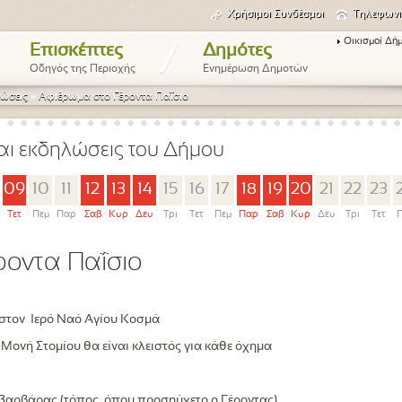
Χρήσιμοι Συνδέσμοι
Τηλεφωνι
Οικισμοί Δή
/
Επισκέπτες
Δημότες
Οδηγός της Περιοχής
Ενημέρωση Δημοτών
ώσεις
»
Αφιέρωμα στο Γέροντα Παΐσιο
αι εκδηλώσεις του Δήμου
09
10
11
12
13
14
15
16
17
18
19
20
21
22
23
Τετ
Πεμ
Παρ
Σαβ
Κυρ
Δευ
Τρι
Τετ
Πεμ
Παρ
Σαβ
Κυρ
Δευ
Τρι
Τετ
Π
ροντα Παΐσιο
 στον
Ιερό Ναό Αγίου Κοσμά
 Μονή Στομίου θα είναι κλειστός για κάθε όχημα
 Βαρβάρας (τόπος, όπου προσηύχετο ο Γέροντας)