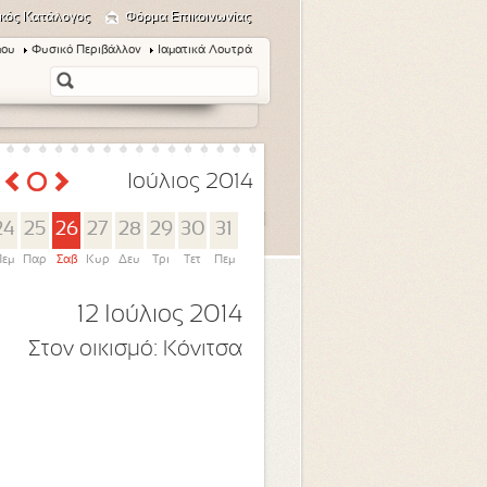
κός Κατάλογος
Φόρμα Επικοινωνίας
μου
Φυσικό Περιβάλλον
Ιαματικά Λουτρά
Ιούλιος 2014
24
25
26
27
28
29
30
31
εμ
Παρ
Σαβ
Κυρ
Δευ
Τρι
Τετ
Πεμ
12 Ιούλιος 2014
Στον οικισμό:
Κόνιτσα