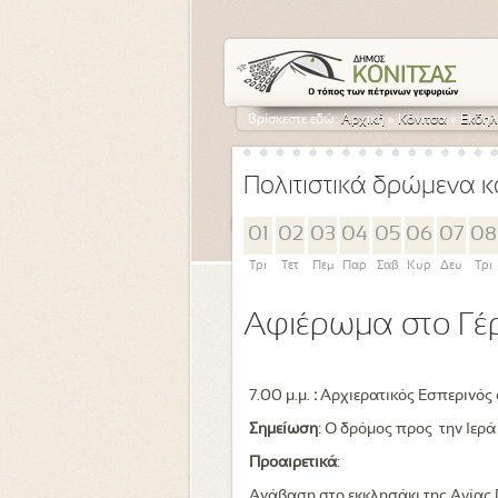
Βρίσκεστε εδώ:
Αρχική
»
Κόνιτσα
»
Εκδηλ
Πολιτιστικά δρώμενα κ
01
02
03
04
05
06
07
08
Τρι
Τετ
Πεμ
Παρ
Σαβ
Κυρ
Δευ
Τρι
Αφιέρωμα στο Γέ
7.00 μ.μ.
:
Αρχιερατικός Εσπερινός
Σημείωση
: Ο δρόμος προς την Ιερά
Προαιρετικά
:
Ανάβαση στο εκκλησάκι της Αγίας