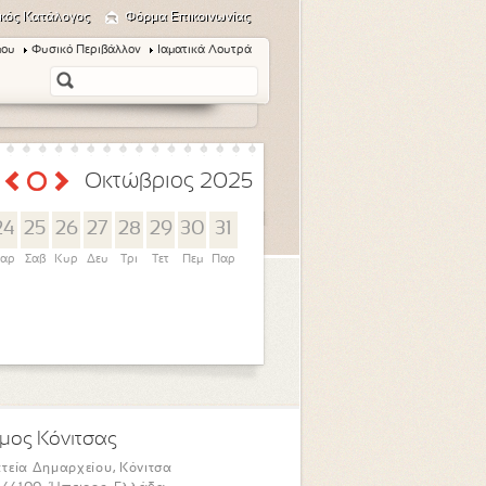
κός Κατάλογος
Φόρμα Επικοινωνίας
μου
Φυσικό Περιβάλλον
Ιαματικά Λουτρά
Οκτώβριος 2025
24
25
26
27
28
29
30
31
αρ
Σαβ
Κυρ
Δευ
Τρι
Τετ
Πεμ
Παρ
μος Κόνιτσας
τεία Δημαρχείου, Κόνιτσα