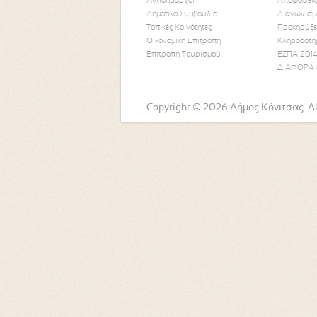
Αντιδήμαρχοι
Αποφάσεις
Δημοτικό Συμβούλιο
Διαγωνισμ
Τοπικές Κοινότητες
Προκηρύξε
Οικονομική Επιτροπή
Κληροδοτή
Επιτροπή Τουρισμού
ΕΣΠΑ 2014
ΔΙΑΦΟΡΑ 
Copyright © 2026 Δήμος Κόνιτσας. All