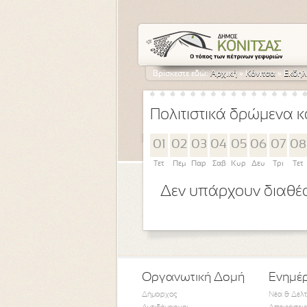
Βρίσκεστε εδώ:
Αρχική
»
Κόνιτσα
»
Εκδηλ
Πολιτιστικά δρώμενα κ
01
02
03
04
05
06
07
08
Τετ
Πεμ
Παρ
Σαβ
Κυρ
Δευ
Τρι
Τετ
Δεν υπάρχουν διαθέσ
Οργανωτική Δομή
Ενημέ
Δήμαρχος
Νέα & Δελ