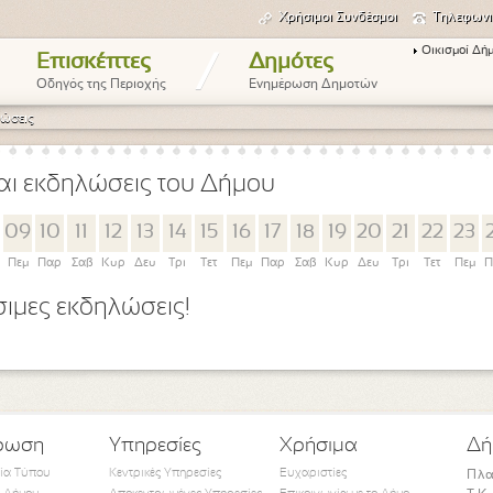
Χρήσιμοι Συνδέσμοι
Τηλεφωνι
Οικισμοί Δή
/
Επισκέπτες
Δημότες
Οδηγός της Περιοχής
Ενημέρωση Δημοτών
ώσεις
αι εκδηλώσεις του Δήμου
09
10
11
12
13
14
15
16
17
18
19
20
21
22
23
Πεμ
Παρ
Σαβ
Κυρ
Δευ
Τρι
Τετ
Πεμ
Παρ
Σαβ
Κυρ
Δευ
Τρι
Τετ
Πεμ
Π
ιμες εκδηλώσεις!
ρωση
Υπηρεσίες
Χρήσιμα
Δή
τία Τύπου
Κεντρικές Υπηρεσίες
Ευχαριστίες
Πλα