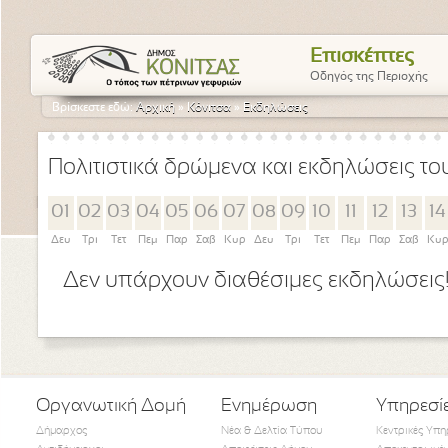
Επισκέπτες
Οδηγός της Περιοχής
Βρίσκεστε εδώ:
Αρχική
»
Κόνιτσα
»
Εκδηλώσεις
Πολιτιστικά δρώμενα και εκδηλώσεις τ
01
02
03
04
05
06
07
08
09
10
11
12
13
14
Δευ
Τρι
Τετ
Πεμ
Παρ
Σαβ
Κυρ
Δευ
Τρι
Τετ
Πεμ
Παρ
Σαβ
Κυ
Δεν υπάρχουν διαθέσιμες εκδηλώσεις
Οργανωτική Δομή
Ενημέρωση
Υπηρεσί
Δήμαρχος
Νέα & Δελτία Τύπου
Κεντρικές Υπη