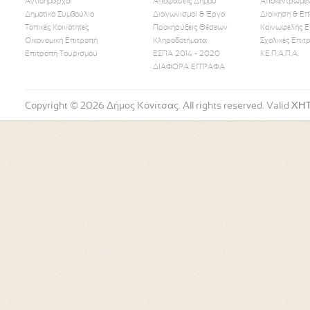
Αντιδήμαρχοι
Αποφάσεις Δήμου
Αποκεντρωμέν
Δημοτικό Συμβούλιο
Διαγωνισμοί & Έργα
Διοίκηση & Επ
Τοπικές Κοινότητες
Προκηρύξεις Θέσεων
Κοινωφελής Ε
Οικονομική Επιτροπή
Κληροδοτήματα
Σχολικές Επιτ
Like Us
Follow Us
Watch
Επιτροπή Τουρισμού
ΕΣΠΑ 2014 - 2020
ΚΕ.Π.Α.Π.Α.
ΔΙΑΦΟΡΑ ΕΓΓΡΑΦΑ
Copyright © 2026 Δήμος Κόνιτσας. All rights reserved. Valid
XH