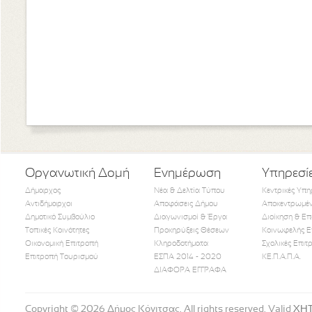
Οργανωτική Δομή
Ενημέρωση
Υπηρεσί
Δήμαρχος
Νέα & Δελτία Τύπου
Κεντρικές Υπη
Αντιδήμαρχοι
Αποφάσεις Δήμου
Αποκεντρωμέν
Δημοτικό Συμβούλιο
Διαγωνισμοί & Έργα
Διοίκηση & Επ
Τοπικές Κοινότητες
Προκηρύξεις Θέσεων
Κοινωφελής Ε
Οικονομική Επιτροπή
Κληροδοτήματα
Σχολικές Επιτ
Like Us
Follow Us
Watch
Επιτροπή Τουρισμού
ΕΣΠΑ 2014 - 2020
ΚΕ.Π.Α.Π.Α.
ΔΙΑΦΟΡΑ ΕΓΓΡΑΦΑ
Copyright © 2026 Δήμος Κόνιτσας. All rights reserved. Valid
XH