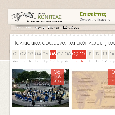
Επισκέπτες
Οδηγός της Περιοχής
Βρίσκεστε εδώ:
Αρχική
»
Κόνιτσα
»
Εκδηλώσεις
Πολιτιστικά δρώμενα και εκδηλώσεις τ
01
02
03
04
05
06
07
08
09
10
11
12
13
14
Δευ
Τρι
Τετ
Πεμ
Παρ
Σαβ
Κυρ
Δευ
Τρι
Τετ
Πεμ
Παρ
Σαβ
Κυ
06
0
Ιούλ
Ιο
2019
20