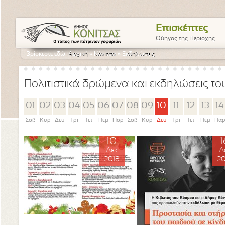
Επισκέπτες
Οδηγός της Περιοχής
Βρίσκεστε εδώ:
Αρχική
»
Κόνιτσα
»
Εκδηλώσεις
Πολιτιστικά δρώμενα και εκδηλώσεις τ
01
02
03
04
05
06
07
08
09
10
11
12
13
14
Σαβ
Κυρ
Δευ
Τρι
Τετ
Πεμ
Παρ
Σαβ
Κυρ
Δευ
Τρι
Τετ
Πεμ
Πα
10
1
Δεκ
Δ
2018
20