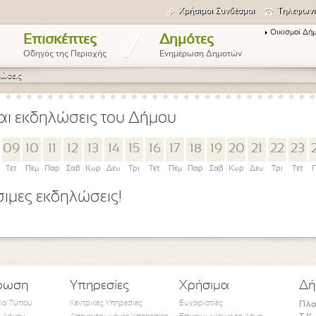
Χρήσιμοι Συνδέσμοι
Τηλεφωνι
Οικισμοί Δή
/
Επισκέπτες
Δημότες
Οδηγός της Περιοχής
Ενημέρωση Δημοτών
ώσεις
αι εκδηλώσεις του Δήμου
09
10
11
12
13
14
15
16
17
18
19
20
21
22
23
Τετ
Πεμ
Παρ
Σαβ
Κυρ
Δευ
Τρι
Τετ
Πεμ
Παρ
Σαβ
Κυρ
Δευ
Τρι
Τετ
Π
ιμες εκδηλώσεις!
ρωση
Υπηρεσίες
Χρήσιμα
Δή
τία Τύπου
Κεντρικές Υπηρεσίες
Ευχαριστίες
Πλα