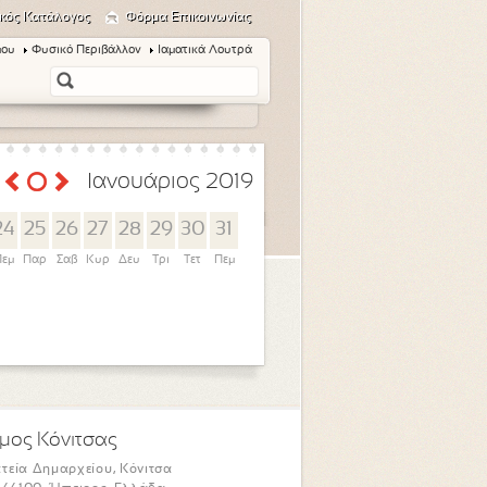
κός Κατάλογος
Φόρμα Επικοινωνίας
μου
Φυσικό Περιβάλλον
Ιαματικά Λουτρά
Ιανουάριος 2019
24
25
26
27
28
29
30
31
εμ
Παρ
Σαβ
Κυρ
Δευ
Τρι
Τετ
Πεμ
μος Κόνιτσας
τεία Δημαρχείου, Κόνιτσα