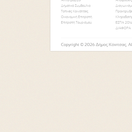
Αντιδήμαρχοι
Αποφάσεις
Δημοτικό Συμβούλιο
Διαγωνισμ
Τοπικές Κοινότητες
Προκηρύξε
Οικονομική Επιτροπή
Κληροδοτή
Επιτροπή Τουρισμού
ΕΣΠΑ 2014
ΔΙΑΦΟΡΑ 
Copyright © 2026 Δήμος Κόνιτσας. All