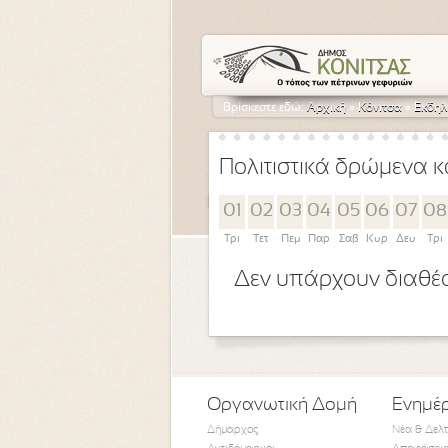
Βρίσκεστε εδώ:
Αρχική
»
Κόνιτσα
»
Εκδηλ
Πολιτιστικά δρώμενα κ
01
02
03
04
05
06
07
08
Τρι
Τετ
Πεμ
Παρ
Σαβ
Κυρ
Δευ
Τρι
Δεν υπάρχουν διαθέσ
Οργανωτική Δομή
Ενημέ
Δήμαρχος
Νέα & Δελ