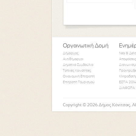
Οργανωτική Δομή
Ενημέ
Δήμαρχος
Νέα & Δελ
Αντιδήμαρχοι
Αποφάσεις
Δημοτικό Συμβούλιο
Διαγωνισμ
Τοπικές Κοινότητες
Προκηρύξε
Οικονομική Επιτροπή
Κληροδοτή
Επιτροπή Τουρισμού
ΕΣΠΑ 2014
ΔΙΑΦΟΡΑ 
Copyright © 2026 Δήμος Κόνιτσας. All