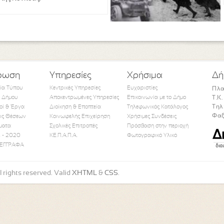
ρωση
Υπηρεσίες
Χρήσιμα
Δή
τία Τύπου
Κεντρικές Υπηρεσίες
Ευχαριστίες
Πλα
 Δήμου
Αποκεντρωμένες Υπηρεσίες
Επικοινωνία με το Δήμο
Τ.Κ
Τηλ
οί & Έργα
Διοίκηση & Εποπτεία
Τηλεφωνικός Κατάλογος
Φαξ
ις Θέσεων
Κοινωφελής Επιχείρηση
Χρήσιμες Συνδέσεις
ματα
Σχολικές Επιτροπές
Πρόσβαση στην περιοχή
Like Us
Follow Us
Watch Us
 - 2020
ΚΕ.Π.Α.Π.Α.
Φωτογραφικό Υλικό
ΕΓΓΡΑΦΑ
 rights reserved. Valid
XHTML
&
CSS
.