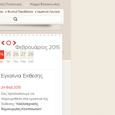
κός Κατάλογος
Φόρμα Επικοινωνίας
μου
Φυσικό Περιβάλλον
Ιαματικά Λουτρά
Φεβρουάριος 2015
24
25
26
27
28
Τρι
Τετ
Πεμ
Παρ
Σαβ
Εγκαίνια Έκθεσης
24 Φεβ 2015
Σας προσκαλούμε να
παρευρεθείτε στα εγκαίνια της
Έκθεσης "
Καλλιτεχνικής
δημιουργίας Κονιτσιωτών
".