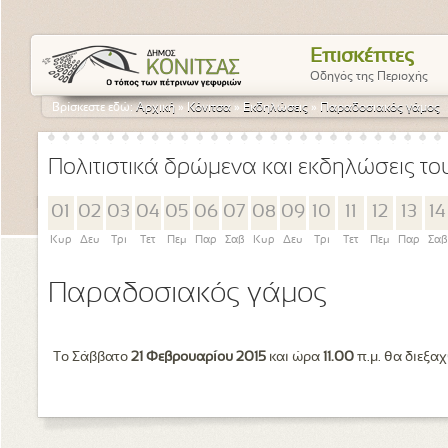
Επισκέπτες
Οδηγός της Περιοχής
Βρίσκεστε εδώ:
Αρχική
»
Κόνιτσα
»
Εκδηλώσεις
»
Παραδοσιακός γάμος
Πολιτιστικά δρώμενα και εκδηλώσεις τ
01
02
03
04
05
06
07
08
09
10
11
12
13
14
Κυρ
Δευ
Τρι
Τετ
Πεμ
Παρ
Σαβ
Κυρ
Δευ
Τρι
Τετ
Πεμ
Παρ
Σαβ
Παραδοσιακός γάμος
Το Σάββατο
21 Φεβρουαρίου 2015
και ώρα
11.00
π.μ. θα διεξα