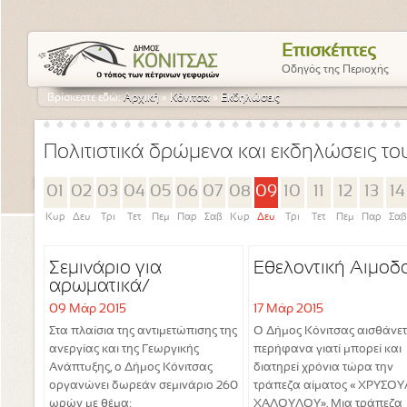
Επισκέπτες
Οδηγός της Περιοχής
Βρίσκεστε εδώ:
Αρχική
»
Κόνιτσα
»
Εκδηλώσεις
Πολιτιστικά δρώμενα και εκδηλώσεις τ
01
02
03
04
05
06
07
08
09
10
11
12
13
14
Κυρ
Δευ
Τρι
Τετ
Πεμ
Παρ
Σαβ
Κυρ
Δευ
Τρι
Τετ
Πεμ
Παρ
Σαβ
Σεμινάριο για
Εθελοντική Αιμοδ
αρωματικά/
φαρμακευτικά φυτά
09 Μάρ 2015
17 Μάρ 2015
Στα πλαίσια της αντιμετώπισης της
Ο Δήμος Κόνιτσας αισθάνετ
ανεργίας και της Γεωργικής
περήφανα γιατί μπορεί και
Ανάπτυξης, ο Δήμος Κόνιτσας
διατηρεί χρόνια τώρα την
οργανώνει δωρεάν σεμινάριο 260
τράπεζα αίματος « ΧΡΥΣΟ
ωρών με θέμα:
ΧΑΛΟΥΛΟΥ». Μια τράπεζα