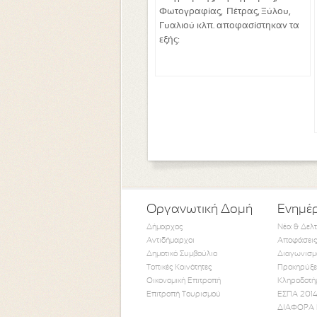
Φωτογραφίας, Πέτρας, Ξύλου,
Γυαλιού κλπ. αποφασίστηκαν τα
εξής:
Οργανωτική Δομή
Ενημέ
Δήμαρχος
Νέα & Δελ
Αντιδήμαρχοι
Αποφάσεις
Δημοτικό Συμβούλιο
Διαγωνισμ
Τοπικές Κοινότητες
Προκηρύξε
Οικονομική Επιτροπή
Κληροδοτή
Επιτροπή Τουρισμού
ΕΣΠΑ 2014
ΔΙΑΦΟΡΑ 