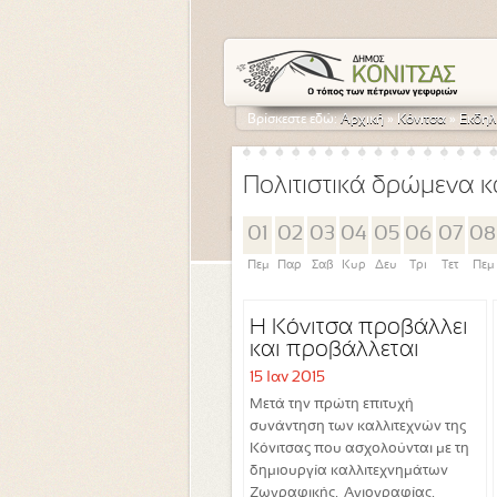
Βρίσκεστε εδώ:
Αρχική
»
Κόνιτσα
»
Εκδηλ
Πολιτιστικά δρώμενα κ
01
02
03
04
05
06
07
08
Πεμ
Παρ
Σαβ
Κυρ
Δευ
Τρι
Τετ
Πεμ
Η Κόνιτσα προβάλλει
και προβάλλεται
15 Ιαν 2015
Μετά την πρώτη επιτυχή
συνάντηση των καλλιτεχνών της
Κόνιτσας που ασχολούνται με τη
δημιουργία καλλιτεχνημάτων
Ζωγραφικής, Αγιογραφίας,