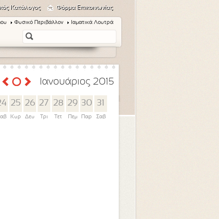
κός Κατάλογος
Φόρμα Επικοινωνίας
μου
Φυσικό Περιβάλλον
Ιαματικά Λουτρά
Ιανουάριος 2015
24
25
26
27
28
29
30
31
αβ
Κυρ
Δευ
Τρι
Τετ
Πεμ
Παρ
Σαβ