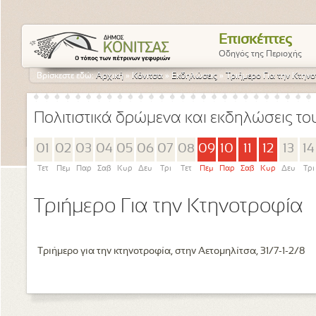
Επισκέπτες
Οδηγός της Περιοχής
Βρίσκεστε εδώ:
Αρχική
»
Κόνιτσα
»
Εκδηλώσεις
»
Τριήμερο Για την Κτην
Πολιτιστικά δρώμενα και εκδηλώσεις τ
01
02
03
04
05
06
07
08
09
10
11
12
13
14
Τετ
Πεμ
Παρ
Σαβ
Κυρ
Δευ
Τρι
Τετ
Πεμ
Παρ
Σαβ
Κυρ
Δευ
Τρι
Τριήμερο Για την Κτηνοτροφία
Τριήμερο για την κτηνοτροφία, στην Αετομηλίτσα, 31/7-1-2/8