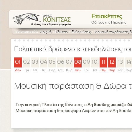
Επισκέπτες
Οδηγός της Περιοχής
Βρίσκεστε εδώ:
Αρχική
»
Κόνιτσα
»
Εκδηλώσεις
»
Μουσική παράσταση &
Πολιτιστικά δρώμενα και εκδηλώσεις τ
01
02
03
04
05
06
07
08
09
10
11
12
13
14
Δευ
Τρι
Τετ
Πεμ
Παρ
Σαβ
Κυρ
Δευ
Τρι
Τετ
Πεμ
Παρ
Σαβ
Κυ
Μουσική παράσταση & Δώρα τ
Στην κεντρική Πλατεία της Κόνιτσας, ο
Άη Βασίλης μοιράζει δ
Μουσική παράσταση & προσφορά Δώρων από τον Άη Βασίλη. 