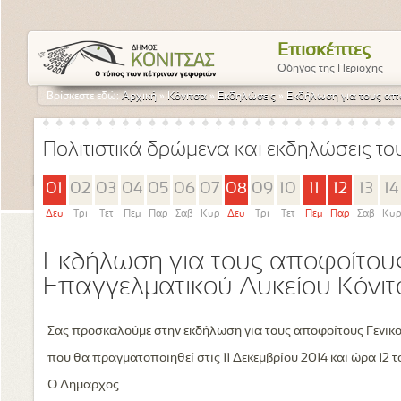
Επισκέπτες
Οδηγός της Περιοχής
Βρίσκεστε εδώ:
Αρχική
»
Κόνιτσα
»
Εκδηλώσεις
»
Εκδήλωση για τους απο
Πολιτιστικά δρώμενα και εκδηλώσεις τ
01
02
03
04
05
06
07
08
09
10
11
12
13
14
Δευ
Τρι
Τετ
Πεμ
Παρ
Σαβ
Κυρ
Δευ
Τρι
Τετ
Πεμ
Παρ
Σαβ
Κυ
Εκδήλωση για τους αποφοίτους
Επαγγελματικού Λυκείου Κόνι
Σας προσκαλούμε στην εκδήλωση για τους αποφοίτους Γενικο
που θα πραγματοποιηθεί στις 11 Δεκεμβρίου 2014 και ώρα 12 
Ο Δήμαρχος