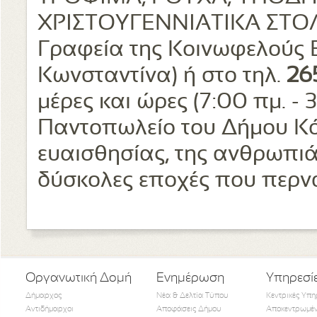
ΧΡΙΣΤΟΥΓΕΝΝΙΑΤΙΚΑ ΣΤΟΛΙ
Γραφεία της Κοινωφελούς 
Κωνσταντίνα) ή στο τηλ.
26
μέρες και ώρες (7:00 πμ. - 3
Παντοπωλείο του Δήμου Κό
ευαισθησίας, της ανθρωπιάς
δύσκολες εποχές που περν
Οργανωτική Δομή
Ενημέρωση
Υπηρεσί
Δήμαρχος
Νέα & Δελτία Τύπου
Κεντρικές Υπη
Αντιδήμαρχοι
Αποφάσεις Δήμου
Αποκεντρωμέν