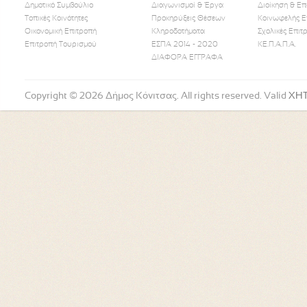
Δημοτικό Συμβούλιο
Διαγωνισμοί & Έργα
Διοίκηση & Επ
Τοπικές Κοινότητες
Προκηρύξεις Θέσεων
Κοινωφελής Ε
Οικονομική Επιτροπή
Κληροδοτήματα
Σχολικές Επιτ
Like Us
Follow Us
Watch
Επιτροπή Τουρισμού
ΕΣΠΑ 2014 - 2020
ΚΕ.Π.Α.Π.Α.
ΔΙΑΦΟΡΑ ΕΓΓΡΑΦΑ
Copyright © 2026 Δήμος Κόνιτσας. All rights reserved. Valid
XH