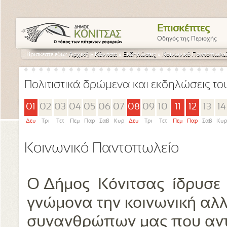
Επισκέπτες
Οδηγός της Περιοχής
Βρίσκεστε εδώ:
Αρχική
»
Κόνιτσα
»
Εκδηλώσεις
»
Κοινωνικό Παντοπωλε
Πολιτιστικά δρώμενα και εκδηλώσεις τ
01
02
03
04
05
06
07
08
09
10
11
12
13
14
Δευ
Τρι
Τετ
Πεμ
Παρ
Σαβ
Κυρ
Δευ
Τρι
Τετ
Πεμ
Παρ
Σαβ
Κυ
Κοινωνικό Παντοπωλείο
Ο Δήμος Κόνιτσας ίδρυσε 
γνώμονα την κοινωνική αλλ
συνανθρώπων μας που αντι