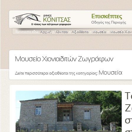
Επισκέπτες
Οδηγός της Περιοχής
Βρίσκεστε εδώ:
Αρχική
»
Κόνιτσα
»
Αξιοθέατα
»
Μουσεία
»
Μουσείο Χιο
Μουσείο Χιονιαδιτών Ζωγράφων
Μουσεία
Δείτε περισσότερα αξιοθέατα της κατηγορίας:
Τ
Ζ
σ