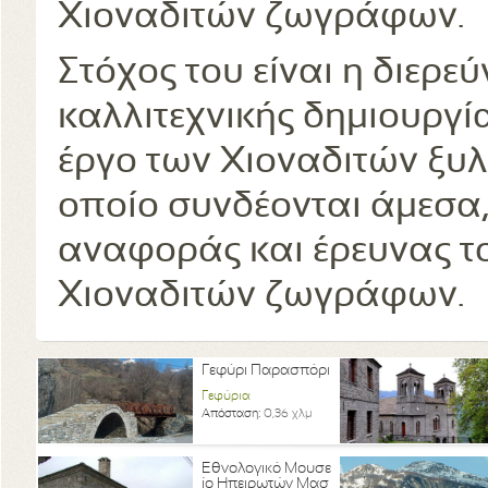
Χιοναδιτών ζωγράφων.
Στόχος του είναι η διερε
καλλιτεχνικής δημιουργί
έργο των Χιοναδιτών ξυ
οποίο συνδέονται άμεσα, 
αναφοράς και έρευνας τ
Χιοναδιτών ζωγράφων.
Γεφύρι Παρασπόρι
Γεφύρια
Απόσταση:
0,36 χλμ
Εθνολογικό Μουσε
ίο Ηπειρωτών Μασ