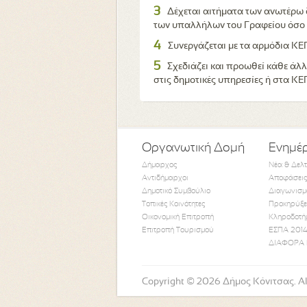
3
Δέχεται αιτήματα των ανωτέρω δ
των υπαλλήλων του Γραφείου όσο κ
4
Συνεργάζεται με τα αρμόδια Κ
5
Σχεδιάζει και προωθεί κάθε άλ
στις δημοτικές υπηρεσίες ή στα ΚΕ
Οργανωτική Δομή
Ενημέ
Δήμαρχος
Νέα & Δελ
Αντιδήμαρχοι
Αποφάσεις
Δημοτικό Συμβούλιο
Διαγωνισμ
Τοπικές Κοινότητες
Προκηρύξε
Οικονομική Επιτροπή
Κληροδοτή
Επιτροπή Τουρισμού
ΕΣΠΑ 2014
ΔΙΑΦΟΡΑ 
Copyright © 2026 Δήμος Κόνιτσας. All