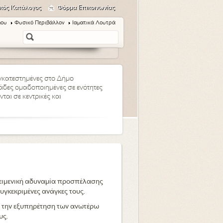
κός Κατάλογος
Φόρμα Επικοινωνίας
μου
Φυσικό Περιβάλλον
Ιαματικά Λουτρά
εγκατεστημένες στο Δήμο
άδες ομαδοποιημένες σε ενότητες
ται σε κεντρικές και
ικειμενική αδυναμία προσπέλασης
υγκεκριμένες ανάγκες τους.
ν την εξυπηρέτηση των ανωτέρω
υς.