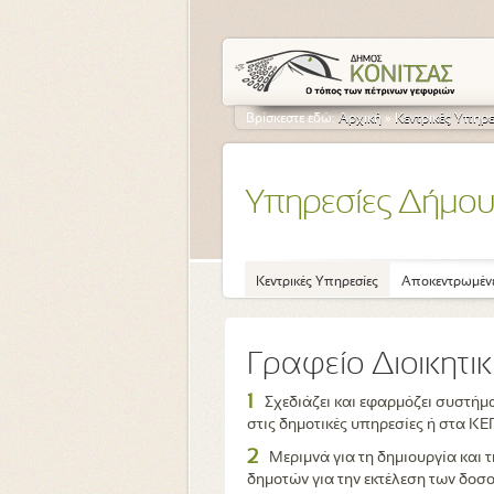
Βρίσκεστε εδώ:
Αρχική
»
Κεντρικές Υπηρε
Υπηρεσίες Δήμο
Κεντρικές Υπηρεσίες
Αποκεντρωμένε
Γραφείο Διοικητι
1
Σχεδιάζει και εφαρμόζει συστήμ
στις δημοτικές υπηρεσίες ή στα ΚΕΠ
2
Μεριμνά για τη δημιουργία και
δημοτών για την εκτέλεση των δοσο