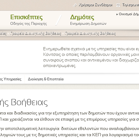
Χρήσιμοι Συνδέσμοι
Τηλεφωνι
Οικισμοί Δή
/
Επισκέπτες
Δημότες
Οδηγός της Περιοχής
Ενημέρωση Δημοτών
σίες
»
Γραφείο Διοικητικής Βοήθειας
»
Γραφείο Διοικητικής Βοήθειας
Ενημερωθείτε σχετικά με τις υπηρεσίες που είναι 
Κόνιτσας οι οποίες περιλαμβάνουν οργανικές μον
υ
συναφούς σκοπού και αντικειμένου και διαχωρίζον
αποκεντρωμένες.
ς Υπηρεσίες
Διοίκηση & Εποπτεία
κής Βοήθειας
ατα και διαδικασίες για την εξυπηρέτηση των δημοτών που έχουν αντ
 και χρειάζονται να έλθουν σε επαφή με τις επιμέρους υπηρεσίες για σ
 την αποτελεσματική λειτουργία δικτύων εθελοντών που αναλαμβάνου
ληψιών τους με τις δημοτικές υπηρεσίες και τα ΚΕΠ για λογαριασμό το