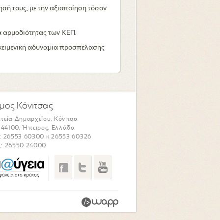
ησή τους, με την αξιοποίηση τόσον
α αρμοδιότητας των ΚΕΠ.
τικειμενική αδυναμία προσπέλασης
μος Κόνιτσας
τεία Δημαρχείου, Κόνιτσα
. 44100, Ήπειρος, Ελλάδα
: 26553 60300 κ 26553 60326
: 26550 24000