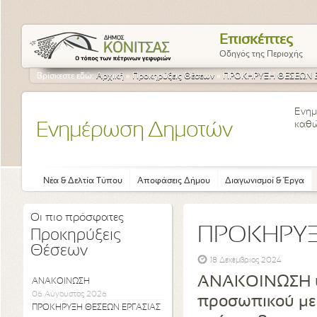
Επισκέπτες
Οδηγός της Περιοχής
Βρίσκεστε εδώ:
Αρχική
»
Προκηρύξεις Θέσεων
»
ΠΡΟΚΗΡΥΞΗ ΘΕΣΕΩΝ Ε
Ενημ
καθώ
Ενημέρωση Δημοτών
Νέα & Δελτία Τύπου
Αποφάσεις Δήμου
Διαγωνισμοί & Έργα
Οι πιο πρόσφατες
ΠΡΟΚΗΡΥΞ
Προκηρύξεις
Θέσεων
18 Δεκέμβριος 2024
ΑΝΑΚΟΙΝΩΣΗ υπ
ΑΝΑΚΟΙΝΩΣΗ
06 Αύγουστος 2026
προσωπικού με
ΠΡΟΚΗΡΥΞΗ ΘΕΣΕΩΝ ΕΡΓΑΣΙΑΣ