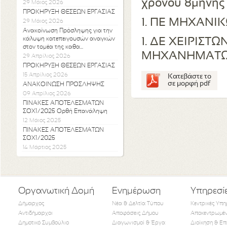
χρόνου 8μηνης 
29 Μάιος 2026
ΠΡΟΚΗΡΥΞΗ ΘΕΣΕΩΝ ΕΡΓΑΣΙΑΣ
1. ΠΕ ΜΗΧΑΝ
29 Μάιος 2026
Ανακοίνωση Πρόσληψης για την
κάλυψη κατεπειγουσών αναγκών
1. ΔΕ ΧΕΙΡΙΣ
στον τομέα της καθα...
ΜΗΧΑΝΗΜΑΤΩΝ
29 Απρίλιος 2026
ΠΡΟΚΗΡΥΞΗ ΘΕΣΕΩΝ ΕΡΓΑΣΙΑΣ
15 Απρίλιος 2026
Κατεβάστε το
σε μορφή pdf
ΑΝΑΚΟΙΝΩΣΗ ΠΡΟΣΛΗΨΗΣ
09 Απρίλιος 2026
ΠΙΝΑΚΕΣ ΑΠΟΤΕΛΕΣΜΑΤΩΝ
ΣΟΧ1/2025 Ορθή Επανάληψη
12 Μάιος 2025
ΠΙΝΑΚΕΣ ΑΠΟΤΕΛΕΣΜΑΤΩΝ
ΣΟΧ1/2025
14 Μάρτιος 2025
Οργανωτική Δομή
Ενημέρωση
Υπηρεσί
Δήμαρχος
Νέα & Δελτία Τύπου
Κεντρικές Υπη
Αντιδήμαρχοι
Αποφάσεις Δήμου
Αποκεντρωμέν
Δημοτικό Συμβούλιο
Διαγωνισμοί & Έργα
Διοίκηση & Επ