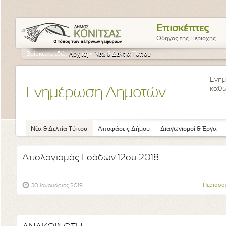
Επισκέπτες
Οδηγός της Περιοχής
Βρίσκεστε εδώ:
Αρχική
»
Νέα & Δελτία Τύπου
Ενημ
καθώ
Ενημέρωση Δημοτών
Νέα & Δελτία Τύπου
Αποφάσεις Δήμου
Διαγωνισμοί & Έργα
Απολογισμός Εσόδων 12ου 2018
Περισσό
30 Ιανουάριος 2019