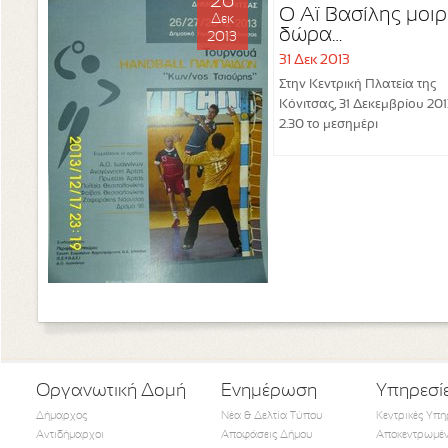
26
Ο Αϊ Βασίλης μοιρ
Δεκ
δώρα…
2013
31 Δεκ 2013
Στην Κεντρική Πλατεία της
Κόνιτσας, 31 Δεκεμβρίου 2013
2.30 το μεσημέρι
Οργανωτική Δομή
Ενημέρωση
Υπηρεσί
Δήμαρχος
Νέα & Δελτία Τύπου
Κεντρικές Υπη
Αντιδήμαρχοι
Αποφάσεις Δήμου
Αποκεντρωμέν