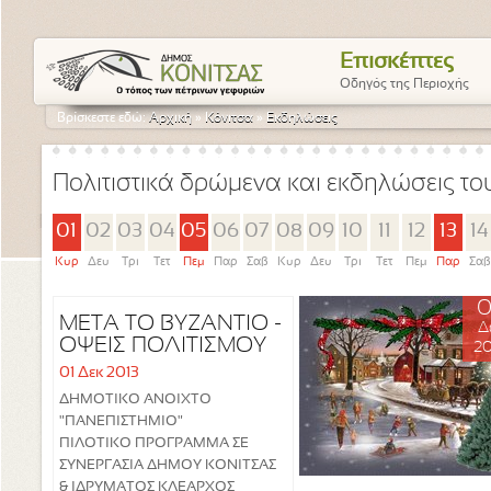
Επισκέπτες
Οδηγός της Περιοχής
Βρίσκεστε εδώ:
Αρχική
»
Κόνιτσα
»
Εκδηλώσεις
Πολιτιστικά δρώμενα και εκδηλώσεις τ
01
02
03
04
05
06
07
08
09
10
11
12
13
14
Κυρ
Δευ
Τρι
Τετ
Πεμ
Παρ
Σαβ
Κυρ
Δευ
Τρι
Τετ
Πεμ
Παρ
Σαβ
0
ΜΕΤΑ ΤΟ ΒΥΖΑΝΤΙΟ -
Δ
ΟΨΕΙΣ ΠΟΛΙΤΙΣΜΟΥ
20
01 Δεκ 2013
ΔΗΜΟΤΙΚΟ ΑΝΟΙΧΤΟ
"ΠΑΝΕΠΙΣΤΗΜΙΟ"
ΠΙΛΟΤΙΚΟ ΠΡΟΓΡΑΜΜΑ ΣΕ
ΣΥΝΕΡΓΑΣΙΑ ΔΗΜΟΥ ΚΟΝΙΤΣΑΣ
& ΙΔΡΥΜΑΤΟΣ ΚΛΕΑΡΧΟΣ