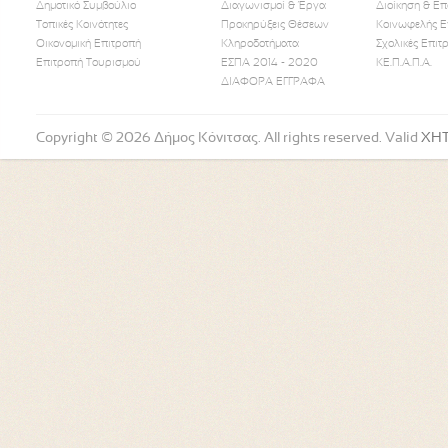
Δημοτικό Συμβούλιο
Διαγωνισμοί & Έργα
Διοίκηση & Επ
Τοπικές Κοινότητες
Προκηρύξεις Θέσεων
Κοινωφελής Ε
Οικονομική Επιτροπή
Κληροδοτήματα
Σχολικές Επιτ
Like Us
Follow Us
Watch
Επιτροπή Τουρισμού
ΕΣΠΑ 2014 - 2020
ΚΕ.Π.Α.Π.Α.
ΔΙΑΦΟΡΑ ΕΓΓΡΑΦΑ
Copyright © 2026 Δήμος Κόνιτσας. All rights reserved. Valid
XH