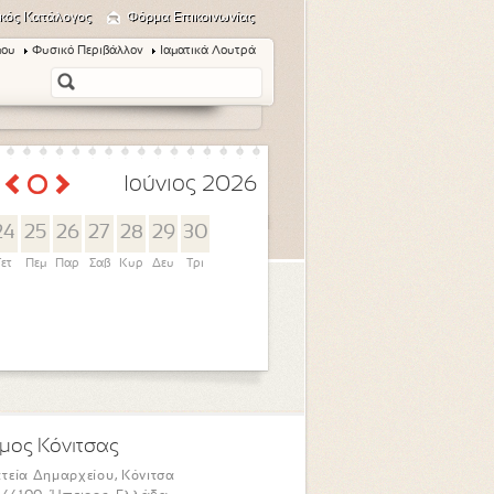
κός Κατάλογος
Φόρμα Επικοινωνίας
μου
Φυσικό Περιβάλλον
Ιαματικά Λουτρά
Ιούνιος 2026
24
25
26
27
28
29
30
Τετ
Πεμ
Παρ
Σαβ
Κυρ
Δευ
Τρι
μος Κόνιτσας
τεία Δημαρχείου, Κόνιτσα