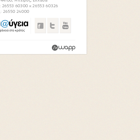
. 44100, Ήπειρος, Ελλάδα
: 26553 60300 κ 26553 60326
: 26550 24000