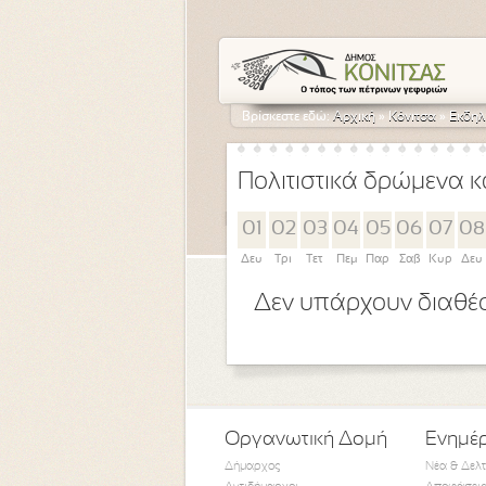
Βρίσκεστε εδώ:
Αρχική
»
Κόνιτσα
»
Εκδηλ
Πολιτιστικά δρώμενα κ
01
02
03
04
05
06
07
08
Δευ
Τρι
Τετ
Πεμ
Παρ
Σαβ
Κυρ
Δευ
Δεν υπάρχουν διαθέσ
Οργανωτική Δομή
Ενημέ
Δήμαρχος
Νέα & Δελ