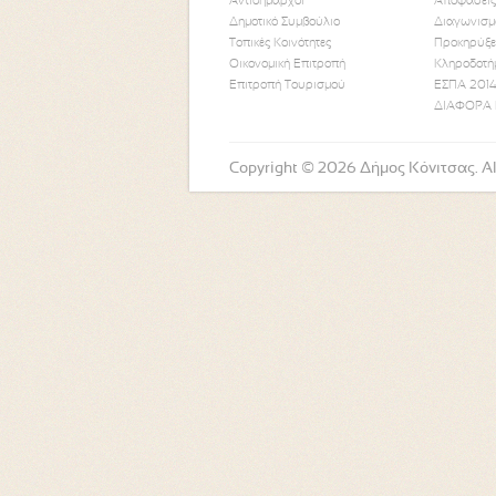
Αντιδήμαρχοι
Αποφάσεις
Δημοτικό Συμβούλιο
Διαγωνισμ
Τοπικές Κοινότητες
Προκηρύξε
Οικονομική Επιτροπή
Κληροδοτή
Επιτροπή Τουρισμού
ΕΣΠΑ 2014
ΔΙΑΦΟΡΑ 
Copyright © 2026 Δήμος Κόνιτσας. All