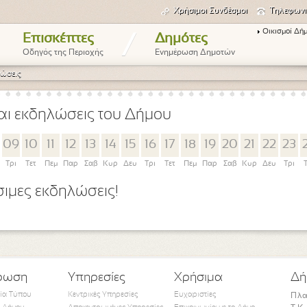
Χρήσιμοι Συνδέσμοι
Τηλεφωνι
Οικισμοί Δή
/
Επισκέπτες
Δημότες
Οδηγός της Περιοχής
Ενημέρωση Δημοτών
ώσεις
αι εκδηλώσεις του Δήμου
09
10
11
12
13
14
15
16
17
18
19
20
21
22
23
Τρι
Τετ
Πεμ
Παρ
Σαβ
Κυρ
Δευ
Τρι
Τετ
Πεμ
Παρ
Σαβ
Κυρ
Δευ
Τρι
ιμες εκδηλώσεις!
ρωση
Υπηρεσίες
Χρήσιμα
Δή
τία Τύπου
Κεντρικές Υπηρεσίες
Ευχαριστίες
Πλα