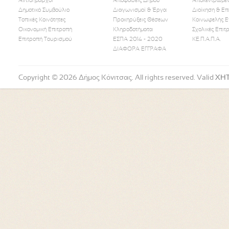
Αντιδήμαρχοι
Αποφάσεις Δήμου
Αποκεντρωμέν
Δημοτικό Συμβούλιο
Διαγωνισμοί & Έργα
Διοίκηση & Επ
Τοπικές Κοινότητες
Προκηρύξεις Θέσεων
Κοινωφελής Ε
Οικονομική Επιτροπή
Κληροδοτήματα
Σχολικές Επιτ
Like Us
Follow Us
Watch
Επιτροπή Τουρισμού
ΕΣΠΑ 2014 - 2020
ΚΕ.Π.Α.Π.Α.
ΔΙΑΦΟΡΑ ΕΓΓΡΑΦΑ
Copyright © 2026 Δήμος Κόνιτσας. All rights reserved. Valid
XH