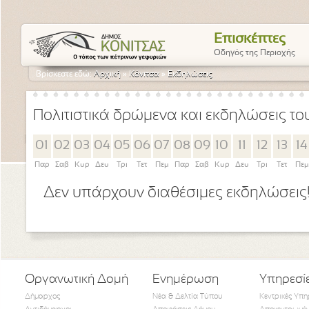
Επισκέπτες
Οδηγός της Περιοχής
Βρίσκεστε εδώ:
Αρχική
»
Κόνιτσα
»
Εκδηλώσεις
Πολιτιστικά δρώμενα και εκδηλώσεις τ
01
02
03
04
05
06
07
08
09
10
11
12
13
14
Παρ
Σαβ
Κυρ
Δευ
Τρι
Τετ
Πεμ
Παρ
Σαβ
Κυρ
Δευ
Τρι
Τετ
Πεμ
Δεν υπάρχουν διαθέσιμες εκδηλώσεις
Οργανωτική Δομή
Ενημέρωση
Υπηρεσί
Δήμαρχος
Νέα & Δελτία Τύπου
Κεντρικές Υπη