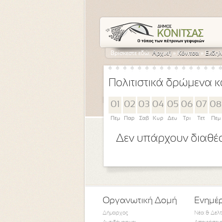
Βρίσκεστε εδώ:
Αρχική
»
Κόνιτσα
»
Εκδηλ
Πολιτιστικά δρώμενα κ
01
02
03
04
05
06
07
08
Πεμ
Παρ
Σαβ
Κυρ
Δευ
Τρι
Τετ
Πεμ
Δεν υπάρχουν διαθέσ
Οργανωτική Δομή
Ενημέ
Δήμαρχος
Νέα & Δελ