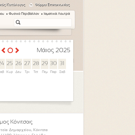
κός Κατάλογος
Φόρμα Επικοινωνίας
μου
Φυσικό Περιβάλλον
Ιαματικά Λουτρά
Μάιος 2025
24
25
26
27
28
29
30
31
αβ
Κυρ
Δευ
Τρι
Τετ
Πεμ
Παρ
Σαβ
μος Κόνιτσας
τεία Δημαρχείου, Κόνιτσα