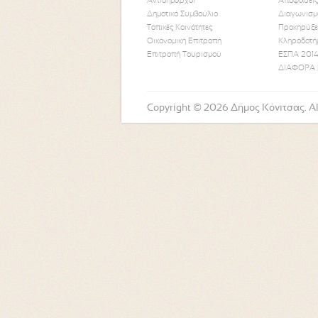
Αντιδήμαρχοι
Αποφάσεις
Δημοτικό Συμβούλιο
Διαγωνισμ
Τοπικές Κοινότητες
Προκηρύξε
Οικονομική Επιτροπή
Κληροδοτή
Επιτροπή Τουρισμού
ΕΣΠΑ 2014
ΔΙΑΦΟΡΑ 
Copyright © 2026 Δήμος Κόνιτσας. All