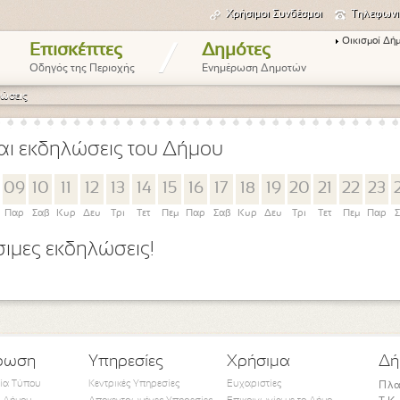
Χρήσιμοι Συνδέσμοι
Τηλεφωνι
Οικισμοί Δή
/
Επισκέπτες
Δημότες
Οδηγός της Περιοχής
Ενημέρωση Δημοτών
ώσεις
αι εκδηλώσεις του Δήμου
09
10
11
12
13
14
15
16
17
18
19
20
21
22
23
Παρ
Σαβ
Κυρ
Δευ
Τρι
Τετ
Πεμ
Παρ
Σαβ
Κυρ
Δευ
Τρι
Τετ
Πεμ
Παρ
Σ
ιμες εκδηλώσεις!
ρωση
Υπηρεσίες
Χρήσιμα
Δή
τία Τύπου
Κεντρικές Υπηρεσίες
Ευχαριστίες
Πλα