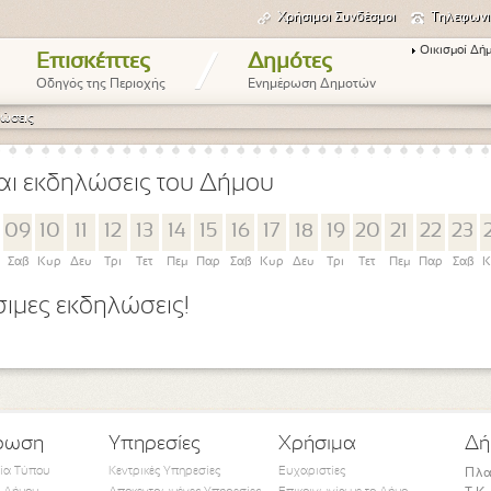
Χρήσιμοι Συνδέσμοι
Τηλεφωνι
Οικισμοί Δή
/
Επισκέπτες
Δημότες
Οδηγός της Περιοχής
Ενημέρωση Δημοτών
ώσεις
αι εκδηλώσεις του Δήμου
09
10
11
12
13
14
15
16
17
18
19
20
21
22
23
Σαβ
Κυρ
Δευ
Τρι
Τετ
Πεμ
Παρ
Σαβ
Κυρ
Δευ
Τρι
Τετ
Πεμ
Παρ
Σαβ
Κ
ιμες εκδηλώσεις!
ρωση
Υπηρεσίες
Χρήσιμα
Δή
τία Τύπου
Κεντρικές Υπηρεσίες
Ευχαριστίες
Πλα