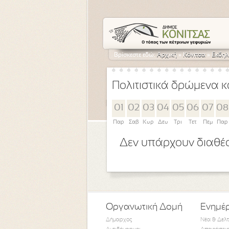
Βρίσκεστε εδώ:
Αρχική
»
Κόνιτσα
»
Εκδηλ
Πολιτιστικά δρώμενα κ
01
02
03
04
05
06
07
08
Παρ
Σαβ
Κυρ
Δευ
Τρι
Τετ
Πεμ
Παρ
Δεν υπάρχουν διαθέσ
Οργανωτική Δομή
Ενημέ
Δήμαρχος
Νέα & Δελ