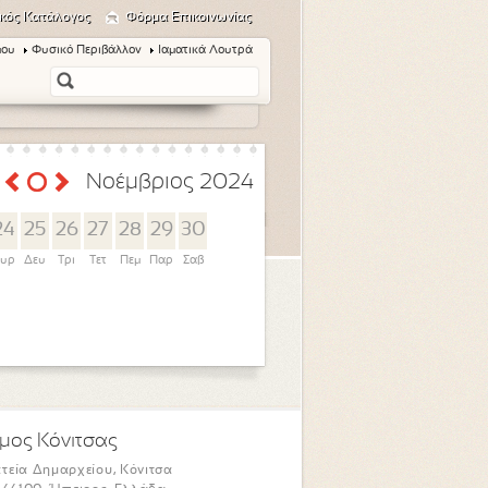
κός Κατάλογος
Φόρμα Επικοινωνίας
μου
Φυσικό Περιβάλλον
Ιαματικά Λουτρά
Νοέμβριος 2024
24
25
26
27
28
29
30
υρ
Δευ
Τρι
Τετ
Πεμ
Παρ
Σαβ
μος Κόνιτσας
τεία Δημαρχείου, Κόνιτσα