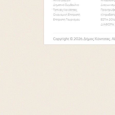
Αντιδήμαρχοι
Αποφάσεις
Δημοτικό Συμβούλιο
Διαγωνισμ
Τοπικές Κοινότητες
Προκηρύξε
Οικονομική Επιτροπή
Κληροδοτή
Επιτροπή Τουρισμού
ΕΣΠΑ 2014
ΔΙΑΦΟΡΑ 
Copyright © 2026 Δήμος Κόνιτσας. All