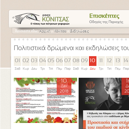
Επισκέπτες
Οδηγός της Περιοχής
Βρίσκεστε εδώ:
Αρχική
»
Κόνιτσα
»
Εκδηλώσεις
Πολιτιστικά δρώμενα και εκδηλώσεις τ
01
02
03
04
05
06
07
08
09
10
11
12
13
14
Σαβ
Κυρ
Δευ
Τρι
Τετ
Πεμ
Παρ
Σαβ
Κυρ
Δευ
Τρι
Τετ
Πεμ
Πα
10
1
Δεκ
Δ
2018
20