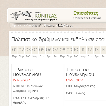
Επισκέπτες
Οδηγός της Περιοχής
Βρίσκεστε εδώ:
Αρχική
»
Κόνιτσα
»
Εκδηλώσεις
Πολιτιστικά δρώμενα και εκδηλώσεις τ
01
02
03
04
05
06
07
08
09
10
11
12
13
14
Πεμ
Παρ
Σαβ
Κυρ
Δευ
Τρι
Τετ
Πεμ
Παρ
Σαβ
Κυρ
Δευ
Τρι
Τετ
Τελικά του
Τελικά του
Πανελλήνιου
Πανελλήνιου
Πρωταθλήματος
Πρωταθλήματος
16 Μάι 2014
17 Μάι 2014
Εφήβων
Εφήβων
17.00 ΑΓΣ Ιωαννίνων -
13.00 Μικρός τελικός
Ολυμπιακός ΣΦΠ
15.00 Τελικός
19.00 ΓΣ Πανελλήνιος - ΓΣ
Ηρακλής