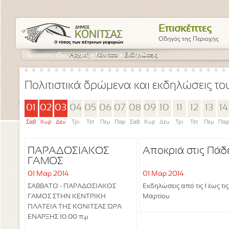
Επισκέπτες
Οδηγός της Περιοχής
Βρίσκεστε εδώ:
Αρχική
»
Κόνιτσα
»
Εκδηλώσεις
Πολιτιστικά δρώμενα και εκδηλώσεις τ
01
02
03
04
05
06
07
08
09
10
11
12
13
14
Σαβ
Κυρ
Δευ
Τρι
Τετ
Πεμ
Παρ
Σαβ
Κυρ
Δευ
Τρι
Τετ
Πεμ
Πα
ΠΑΡΑΔΟΣΙΑΚΟΣ
Αποκριά στις Πάδ
ΓΑΜΟΣ
01 Μάρ 2014
01 Μάρ 2014
ΣΑΒΒΑΤΟ - ΠΑΡΑΔΟΣΙΑΚΟΣ
Εκδηλώσεις από τις 1 έως τις
ΓΑΜΟΣ ΣΤΗΝ ΚΕΝΤΡΙΚΗ
Μαρτίου
ΠΛΑΤΕΙΑ ΤΗΣ ΚΟΝΙΤΣΑΣ ΏΡΑ
ΕΝΑΡΞΗΣ 10:00 π.μ